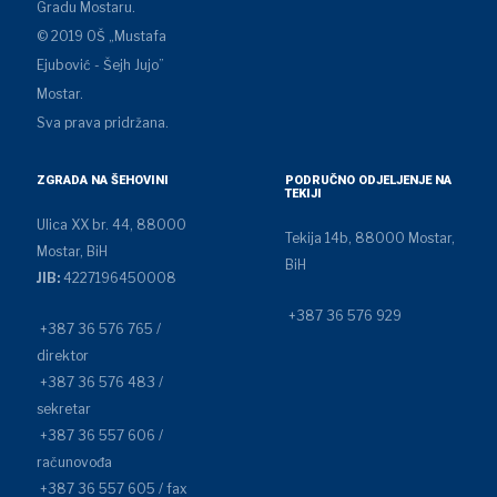
Gradu Mostaru.
© 2019 OŠ „Mustafa
Ejubović - Šejh Jujo”
Mostar.
Sva prava pridržana.
ZGRADA NA ŠEHOVINI
PODRUČNO ODJELJENJE NA
TEKIJI
Ulica XX br. 44, 88000
Tekija 14b, 88000 Mostar,
Mostar, BiH
BiH
JIB:
4227196450008
+387 36 576 929
+387 36 576 765 /
direktor
+387 36 576 483 /
sekretar
+387 36 557 606 /
računovođa
+387 36 557 605 / fax