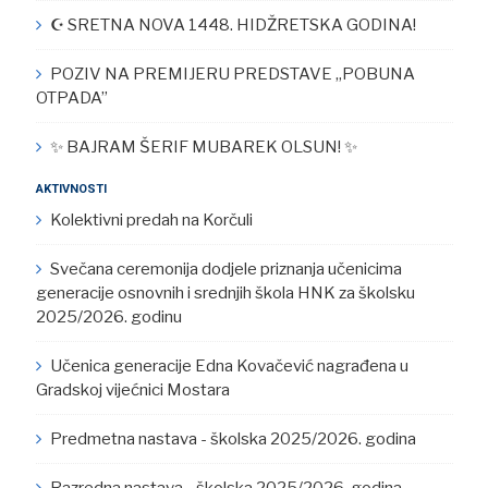
☪︎ SRETNA NOVA 1448. HIDŽRETSKA GODINA!
POZIV NA PREMIJERU PREDSTAVE „POBUNA
OTPADA”
✨ BAJRAM ŠERIF MUBAREK OLSUN! ✨
AKTIVNOSTI
Kolektivni predah na Korčuli
Svečana ceremonija dodjele priznanja učenicima
generacije osnovnih i srednjih škola HNK za školsku
2025/2026. godinu
Učenica generacije Edna Kovačević nagrađena u
Gradskoj vijećnici Mostara
Predmetna nastava - školska 2025/2026. godina
Razredna nastava - školska 2025/2026. godina