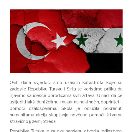
Ovih dana svjedoci smo užasnih katastrofa koje su
zadesile Republiku Tursku i Siriju te koristimo priliku da
izjavimo saučešće porodicama svih žrtava. U nadi da će
uslijediti lakši dani želimo, makar na neki način, doprinijeti i
pomoći ožalošćenima. Škola je odlučila pokrenuti
humanitarnu akciju skupljanja novčane pomoći žrtvama
stravičnog zemljotresa.
Republika Turska je za ovu namjenu otvorila jedinstveni