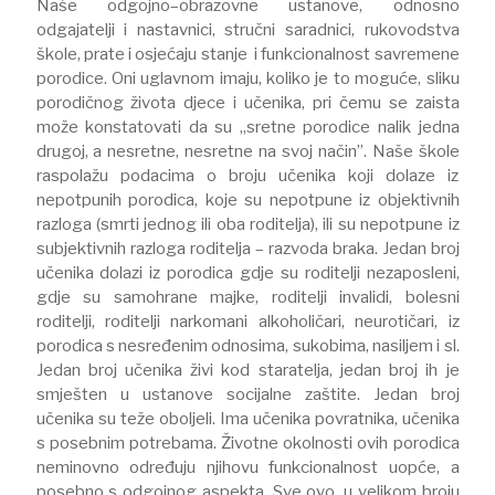
Naše odgojno–obrazovne ustanove, odnosno
odgajatelji i nastavnici, stručni saradnici, rukovodstva
škole, prate i osjećaju stanje i funkcionalnost savremene
porodice. Oni uglavnom imaju, koliko je to moguće, sliku
porodičnog života djece i učenika, pri čemu se zaista
može konstatovati da su „sretne porodice nalik jedna
drugoj, a nesretne, nesretne na svoj način”. Naše škole
raspolažu podacima o broju učenika koji dolaze iz
nepotpunih porodica, koje su nepotpune iz objektivnih
razloga (smrti jednog ili oba roditelja), ili su nepotpune iz
subjektivnih razloga roditelja – razvoda braka. Jedan broj
učenika dolazi iz porodica gdje su roditelji nezaposleni,
gdje su samohrane majke, roditelji invalidi, bolesni
roditelji, roditelji narkomani alkoholičari, neurotičari, iz
porodica s nesređenim odnosima, sukobima, nasiljem i sl.
Jedan broj učenika živi kod staratelja, jedan broj ih je
smješten u ustanove socijalne zaštite. Jedan broj
učenika su teže oboljeli. Ima učenika povratnika, učenika
s posebnim potrebama. Životne okolnosti ovih porodica
neminovno određuju njihovu funkcionalnost uopće, a
posebno s odgojnog aspekta. Sve ovo, u velikom broju