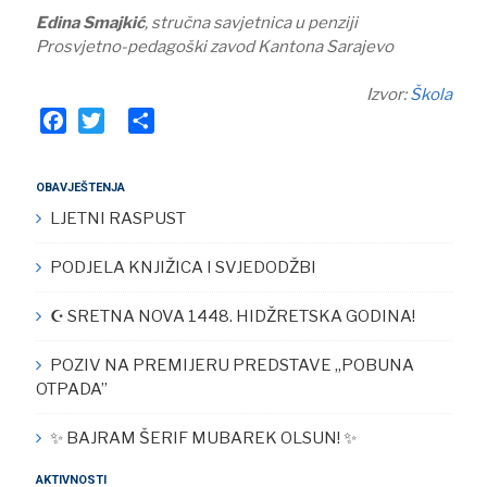
Edina Smajkić
, stručna savjetnica u penziji
Prosvjetno-pedagoški zavod Kantona Sarajevo
Izvor:
Škola
Facebook
Twitter
Share
OBAVJEŠTENJA
LJETNI RASPUST
PODJELA KNJIŽICA I SVJEDODŽBI
☪︎ SRETNA NOVA 1448. HIDŽRETSKA GODINA!
POZIV NA PREMIJERU PREDSTAVE „POBUNA
OTPADA”
✨ BAJRAM ŠERIF MUBAREK OLSUN! ✨
AKTIVNOSTI