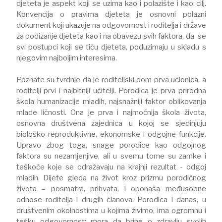
djeteta je aspekt koji se uzima kao i polazište i kao cilj.
Konvencija o pravima djeteta je osnovni polazni
dokument koji ukazuje na odgovornost i roditelja i države
za podizanje djeteta kao i na obavezu svih faktora, da se
svi postupci koji se tiču djeteta, poduzimaju u skladu s
njegovim najboljim interesima.
Poznate su tvrdnje da je roditeljski dom prva učionica, a
roditelji prvi i najbitniji učitelji. Porodica je prva prirodna
škola humanizacije mladih, najsnažniji faktor oblikovanja
mlade ličnosti. Ona je prva i najmoćnija škola života,
osnovna društvena zajednica u kojoj se sjedinjuju
biološko-reproduktivne, ekonomske i odgojne funkcije.
Upravo zbog toga, snage porodice kao odgojnog
faktora su nezamjenjive, ali u svemu tome su zamke i
teškoće koje se odražavaju na krajnji rezultat - odgoj
mladih. Dijete gleda na život kroz prizmu porodičnog
života – posmatra, prihvata, i oponaša međusobne
odnose roditelja i drugih članova. Porodica i danas, u
društvenim okolnostima u kojima živimo, ima ogromnu i
tešku odgovornost: mora da brine o zdravlju svojih