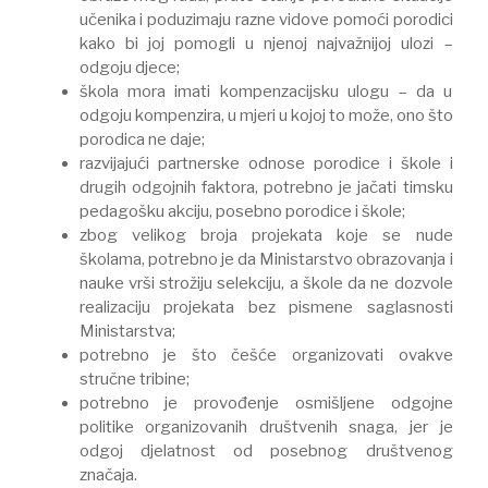
učenika i poduzimaju razne vidove pomoći porodici
kako bi joj pomogli u njenoj najvažnijoj ulozi –
odgoju djece;
škola mora imati kompenzacijsku ulogu – da u
odgoju kompenzira, u mjeri u kojoj to može, ono što
porodica ne daje;
razvijajući partnerske odnose porodice i škole i
drugih odgojnih faktora, potrebno je jačati timsku
pedagošku akciju, posebno porodice i škole;
zbog velikog broja projekata koje se nude
školama, potrebno je da Ministarstvo obrazovanja i
nauke vrši strožiju selekciju, a škole da ne dozvole
realizaciju projekata bez pismene saglasnosti
Ministarstva;
potrebno je što češće organizovati ovakve
stručne tribine;
potrebno je provođenje osmišljene odgojne
politike organizovanih društvenih snaga, jer je
odgoj djelatnost od posebnog društvenog
značaja.