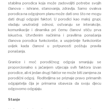
stabilna porodica koja može zadovoljiti potrebe svojih
članova – ishrane, stanovanja, zdravlja. Samo ovakva
porodica na odgojnom planu može dati ono što ne mogu
dati drugi odgojni faktori. U porodici kao maloj grupi,
vladaju unutrašnji odnosi, ostvaruju se interakcije,
komunikacije i dinamika pri čemu članovi stiču prva
iskustva. Utvrđenim načinima i pravilima ponašanja
članova porodica funkcioniše, a uspješnije funkcioniše
uvijek kada članovi u potpunosti poštuju pravila
ponašanja.
Granice i moć porodičnog odgoja smanjuju se
proporcionalno s jačanjem utjecaja svih faktora izvan
porodice, ali ni jedan drugi faktor ne može biti zamjena za
porodični odgoj. Roditeljima se priznaje pravo primarnih
odgajatelja čija je primarna obaveza da svoju djecu
odgovorno odgajaju.
Stanje