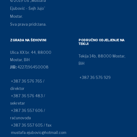
© 2019 OŠ „Mustafa
Ejubović - Šejh Jujo”
Mostar.
Sva prava pridržana.
ZGRADA NA ŠEHOVINI
PODRUČNO ODJELJENJE NA
TEKIJI
Ulica XX br. 44, 88000
Tekija 14b, 88000 Mostar,
Mostar, BiH
BiH
JIB:
4227196450008
+387 36 576 929
+387 36 576 765 /
direktor
+387 36 576 483 /
sekretar
+387 36 557 606 /
računovođa
+387 36 557 605 / fax
mustafa.ejubovic@hotmail.com