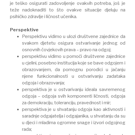
je teško osigurati zadovoljenje ovakvih potreba, još je
teže nadoknaditi to što ovakve situacije djeluju na
psihičko zdravlje i ličnost učenika.
Perspektive
Perspektivu vidimo u ulozi društvene zajednice da
svakom djetetu osigura ostvarivanje jednog od
osnovnih čovjekovih prava – pravo na odgoj;
perspektivu vidimo u pomoći društvene zajednice
u cjelini, posebno institucija koje se bave odgojem i
obrazovanjem, da pomognu porodici u jačanju
njene funkcionalnosti u ostvarivanju zadataka
odgoja i obrazovanja;
perspektiva je u ostvarivanju ideala savremenog
odgoja – odgoja svih komponenti ličnosti, odgoja
za demokraciju, toleranciju, pravednost i mir;
perspektiva je u shvatanju odgoja kao aktivnosti i
saradnje odgajatelja i odgajanika, u shvatanju da su
u djeci i mladima ogromne snage i izvori odgojnog
rada;