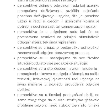
sami traže pomoći za sebe i za druge;
perspektive vidimo u odgojnom radu koji učeniku
omogućava doživljavanje različitih osjećanja,
posebno doživljavanje uspjeha, što je posebno
važno u radu s djecom i učenicima kojima je
potrebna socijalna zaštita i kompenzacioni odgoj;
perspektiva je u odgojnom radu koji će se
prvenstveno zasnivati na primjeni stimulativnih
odgojnih mjera, tek onda represivnih;
perspektive su u naučno–pedagoško-psihološkoj
zasnovanosti odgojno-obrazovnog procesa;
perspektive su u nastojanjima da sve životne
situacije budu što više pedagoške situacije;
perspektive su u što češćem javnom iznošenju i
propagiranju stavova o odgoju u štampi, na radiju,
televiziji, izdavačkoj djelatnosti radi utjecaja na
javno mišljenje u pogledu provođenja odgojne
politike;
perspektive su u timskoj pedagoškoj akciji, ne
samo zbog toga da bi više stručnjaka rješavalo
probleme odgoja, nego i zbog toga što timska