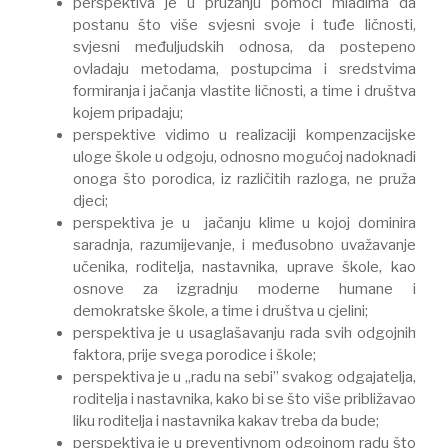
perspektiva je u pružanju pomoći mladima da
postanu što više svjesni svoje i tuđe ličnosti,
svjesni međuljudskih odnosa, da postepeno
ovladaju metodama, postupcima i sredstvima
formiranja i jačanja vlastite ličnosti, a time i društva
kojem pripadaju;
perspektive vidimo u realizaciji kompenzacijske
uloge škole u odgoju, odnosno mogućoj nadoknadi
onoga što porodica, iz različitih razloga, ne pruža
djeci;
perspektiva je u jačanju klime u kojoj dominira
saradnja, razumijevanje, i međusobno uvažavanje
učenika, roditelja, nastavnika, uprave škole, kao
osnove za izgradnju moderne humane i
demokratske škole, a time i društva u cjelini;
perspektiva je u usaglašavanju rada svih odgojnih
faktora, prije svega porodice i škole;
perspektiva je u „radu na sebi” svakog odgajatelja,
roditelja i nastavnika, kako bi se što više približavao
liku roditelja i nastavnika kakav treba da bude;
perspektiva je u preventivnom odgojnom radu što