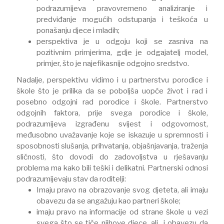
podrazumijeva pravovremeno analiziranje i
predviđanje mogućih odstupanja i teškoća u
ponašanju djece i mladih;
perspektiva je u odgoju koji se zasniva na
pozitivnim primjerima, gdje je odgajatelj model,
primjer, što je najefikasnije odgojno sredstvo.
Nadalje, perspektivu vidimo i u partnerstvu porodice i
škole što je prilika da se poboljša uopće život i rad i
posebno odgojni rad porodice i škole. Partnerstvo
odgojnih faktora, prije svega porodice i škole,
podrazumijeva izgrađenu svijest i odgovornost,
međusobno uvažavanje koje se iskazuje u spremnosti i
sposobnosti slušanja, prihvatanja, objašnjavanja, traženja
sličnosti, što dovodi do zadovoljstva u rješavanju
problema ma kako bili teški i delikatni. Partnerski odnosi
podrazumijevaju stav da roditelji:
Imaju pravo na obrazovanje svog djeteta, ali imaju
obavezu da se angažuju kao partneri škole;
imaju pravo na informacije od strane škole u vezi
svega što se tiče njihove djece, ali i obavezu da