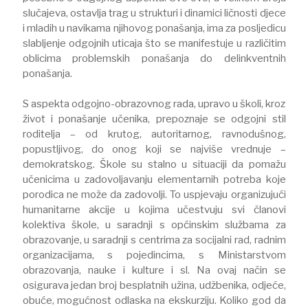
slučajeva, ostavlja trag u strukturi i dinamici ličnosti djece
i mladih u navikama njihovog ponašanja, ima za posljedicu
slabljenje odgojnih uticaja što se manifestuje u različitim
oblicima problemskih ponašanja do delinkventnih
ponašanja.
S aspekta odgojno-obrazovnog rada, upravo u školi, kroz
život i ponašanje učenika, prepoznaje se odgojni stil
roditelja – od krutog, autoritarnog, ravnodušnog,
popustljivog, do onog koji se najviše vrednuje –
demokratskog. Škole su stalno u situaciji da pomažu
učenicima u zadovoljavanju elementarnih potreba koje
porodica ne može da zadovolji. To uspjevaju organizujući
humanitarne akcije u kojima učestvuju svi članovi
kolektiva škole, u saradnji s općinskim službama za
obrazovanje, u saradnji s centrima za socijalni rad, radnim
organizacijama, s pojedincima, s Ministarstvom
obrazovanja, nauke i kulture i sl. Na ovaj način se
osigurava jedan broj besplatnih užina, udžbenika, odjeće,
obuće, mogućnost odlaska na ekskurziju. Koliko god da