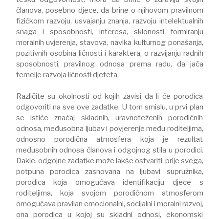
članova, posebno djece, da brine o njihovom pravilnom
fizičkom razvoju, usvajanju znanja, razvoju intelektualnih
snaga i sposobnosti, interesa, sklonosti formiranju
moralnih uvjerenja, stavova, navika kulturnog ponašanja,
pozitivnih osobina ličnosti i karaktera, o razvijanju radnih
sposobnosti, pravilnog odnosa prema radu, da jača
temelje razvoja ličnosti djeteta.
Različite su okolnosti od kojih zavisi da li će porodica
odgovoriti na sve ove zadatke. U tom smislu, u prvi plan
se ističe značaj skladnih, uravnoteženih porodičnih
odnosa, međusobna ljubav i povjerenje među roditeljima,
odnosno porodična atmosfera koja je rezultat
međusobnih odnosa članova i odgojnog stila u porodici.
Dakle, odgojne zadatke može lakše ostvariti, prije svega,
potpuna porodica zasnovana na ljubavi supružnika,
porodica koja omogućava identifikaciju djece s
roditeljima, koja svojom porodičnom atmosferom
omogućava pravilan emocionalni, socijalni i moralni razvoj,
ona porodica u kojoj su skladni odnosi, ekonomski