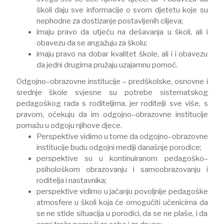
školi daju sve informacije o svom djetetu koje su
nephodne za dostizanje postavljenih ciljeva;
imaju pravo da utječu na dešavanja u školi, ali i
obavezu da se angažuju za školu;
imaju pravo na dobar kvalitet škole, ali i i obavezu
da jedni drugima pružaju uzajamnu pomoć.
Odgojno–obrazovne institucije – predškolske, osnovne i
srednje škole svjesne su potrebe sistematskog
pedagoškog rada s roditeljima, jer roditelji sve više, s
pravom, očekuju da im odgojno–obrazovne institucije
pomažu u odgoju njihove djece.
Perspektive vidimo u tome da odgojno–obrazovne
institucije budu odgojni mediji današnje porodice;
perspektive su u kontinuiranom pedagoško–
psihološkom obrazovanju i samoobrazovanju i
roditelja i nastavnika;
perspektive vidimo u jačanju povoljnije pedagoške
atmosfere u školi koja će omogućiti učenicima da
se ne stide situacija u porodici, da se ne plaše, i da