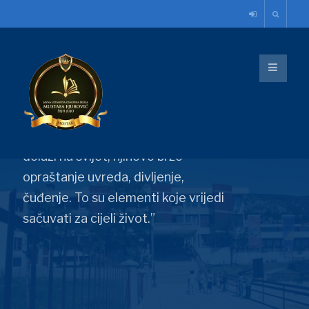
Budućnost
je u našim rukama
„Ono što je kod djece lijepo i
fascinantno, to je njihovo povjerenje
- ono što je Ericsson nazvao
prapovjerenje s kojim svako dijete
dolazi na svijet, njihovo brzo
opraštanje uvreda, divljenje,
čuđenje. To su elementi koje vrijedi
sačuvati za cijeli život.”