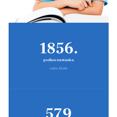
1856.
godina nastanka
naše škole
579