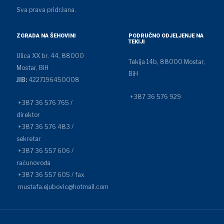
Sva prava pridržana.
ZGRADA NA ŠEHOVINI
PODRUČNO ODJELJENJE NA
TEKIJI
Ulica XX br. 44, 88000
Tekija 14b, 88000 Mostar,
Mostar, BiH
BiH
JIB:
4227196450008
+387 36 576 929
+387 36 576 765 /
direktor
+387 36 576 483 /
sekretar
+387 36 557 606 /
računovođa
+387 36 557 605 / fax
mustafa.ejubovic@hotmail.com