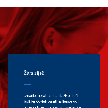
Živa riječ
„Znanje morate sticati iz žive riječi
ljudi, jer čovjek pamti najljepše od
onoga što je čuo, a govori najljepše