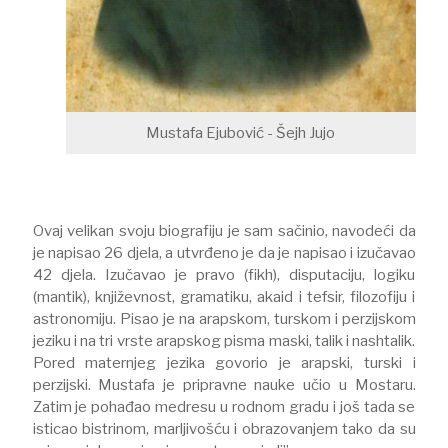
Mustafa Ejubović - Šejh Jujo
Ovaj velikan svoju biografiju je sam sačinio, navodeći da
je napisao 26 djela, a utvrđeno je da je napisao i izučavao
42 djela. Izučavao je pravo (fikh), disputaciju, logiku
(mantik), književnost, gramatiku, akaid i tefsir, filozofiju i
astronomiju. Pisao je na arapskom, turskom i perzijskom
jeziku i na tri vrste arapskog pisma maski, talik i nashtalik.
Pored maternjeg jezika govorio je arapski, turski i
perzijski. Mustafa je pripravne nauke učio u Mostaru.
Zatim je pohađao medresu u rodnom gradu i još tada se
isticao bistrinom, marljivošću i obrazovanjem tako da su