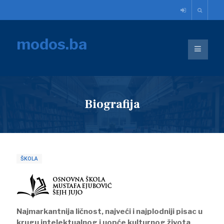
modos.ba
Biografija
ŠKOLA
Najmarkantnija ličnost, najveći i najplodniji pisac u
krugu intelektualnog i uopće kulturnog života