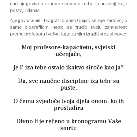
nad njegovim mezarom skromno turbe (mauzolej) koje
postoji i danas.
Njegov učenik i biograf Ibrahim Opijač se nije zadovoljio
samo biografijom, nego se trudio svoju zahvalnost
prema profesoru i veliku tugu za njim izraziti kroz stihove:
Moj profesore-kapacitetu, svjetski
učenjače,
Je l' iza tebe ostalo ikakvo siroče kao ja?
Da, sve naučne discipline iza tebe su
puste,
O čemu svjedoče tvoja djela onom, ko ih
prostudira
Divno li je rečeno u kronogramu Vaše
smrti: