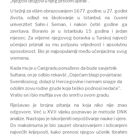
„njegovi drugovi u njeg prstom upirali”.
U težnji za višim obrazovanjem 1677. godine, u 27. godini
života, odlazi na školovanje u Istanbul, na čuveni
univerzitet Sahn-i Seman, i nakon četiri godine ga
završava. Boravio je u Istanbulu 15 godina i jedan
mjesec. Za vrijeme njegovog boravka u Turskoj najveći
učenjaci priznali su mu potpunu vrijednost i apsolutnu
sposobnost. Bio je najpopularniji među učenjacima svog
vremena.
Kada mu je u Carigradu ponuđeno da bude savjetnik
Sultana, on je odbio rekavši: „Osjećam blagi povjetarac
Svemilosnog, dolazi iz Hercegovine i nemam snage da
odolim zovu rodne grude koja teško podnosi nedaće”.
Vratio se i bio muftija sve do smrti u svom gradu.
Rješavao je brojna pitanja na koja niko nije znao
odgovore. Već u XVII vijeku poznavao je metode DNK
analize. Nastojao je iskorijeniti nepoštivanje nauke i vjere.
Do maksimuma je bio zauzet obrazovanjem i isticanjem
najvećih krijeposti, kako prenosi njegov učenik Ibrahim