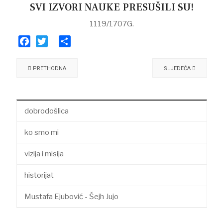
SVI IZVORI NAUKE PRESUŠILI SU!
1119/1707G.
Facebook
Twitter
Share
PRETHODNA
SLJEDEĆA
dobrodošlica
ko smo mi
vizija i misija
historijat
Mustafa Ejubović - Šejh Jujo