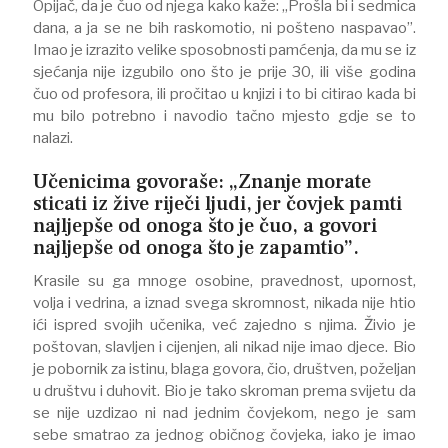
Opijač, da je čuo od njega kako kaže: „Prošla bi i sedmica
dana, a ja se ne bih raskomotio, ni pošteno naspavao”.
Imao je izrazito velike sposobnosti pamćenja, da mu se iz
sjećanja nije izgubilo ono što je prije 30, ili više godina
čuo od profesora, ili pročitao u knjizi i to bi citirao kada bi
mu bilo potrebno i navodio tačno mjesto gdje se to
nalazi.
Učenicima govoraše: „Znanje morate
sticati iz žive riječi ljudi, jer čovjek pamti
najljepše od onoga što je čuo, a govori
najljepše od onoga što je zapamtio”.
Krasile su ga mnoge osobine, pravednost, upornost,
volja i vedrina, a iznad svega skromnost, nikada nije htio
ići ispred svojih učenika, već zajedno s njima. Živio je
poštovan, slavljen i cijenjen, ali nikad nije imao djece. Bio
je pobornik za istinu, blaga govora, čio, društven, poželjan
u društvu i duhovit. Bio je tako skroman prema svijetu da
se nije uzdizao ni nad jednim čovjekom, nego je sam
sebe smatrao za jednog običnog čovjeka, iako je imao