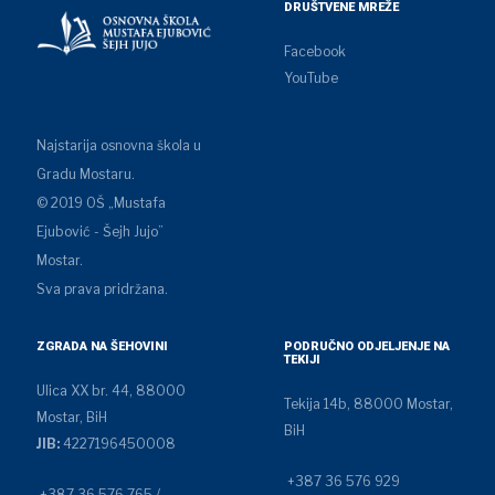
DRUŠTVENE MREŽE
Facebook
YouTube
Najstarija osnovna škola u
Gradu Mostaru.
© 2019 OŠ „Mustafa
Ejubović - Šejh Jujo”
Mostar.
Sva prava pridržana.
ZGRADA NA ŠEHOVINI
PODRUČNO ODJELJENJE NA
TEKIJI
Ulica XX br. 44, 88000
Tekija 14b, 88000 Mostar,
Mostar, BiH
BiH
JIB:
4227196450008
+387 36 576 929
+387 36 576 765 /