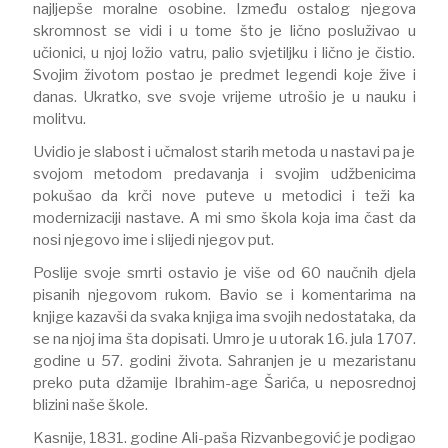
najljepše moralne osobine. Između ostalog njegova
skromnost se vidi i u tome što je lično posluživao u
učionici, u njoj ložio vatru, palio svjetiljku i lično je čistio.
Svojim životom postao je predmet legendi koje žive i
danas. Ukratko, sve svoje vrijeme utrošio je u nauku i
molitvu.
Uvidio je slabost i učmalost starih metoda u nastavi pa je
svojom metodom predavanja i svojim udžbenicima
pokušao da krči nove puteve u metodici i teži ka
modernizaciji nastave. A mi smo škola koja ima čast da
nosi njegovo ime i slijedi njegov put.
Poslije svoje smrti ostavio je više od 60 naučnih djela
pisanih njegovom rukom. Bavio se i komentarima na
knjige kazavši da svaka knjiga ima svojih nedostataka, da
se na njoj ima šta dopisati. Umro je u utorak 16. jula 1707.
godine u 57. godini života. Sahranjen je u mezaristanu
preko puta džamije Ibrahim-age Šarića, u neposrednoj
blizini naše škole.
Kasnije, 1831. godine Ali-paša Rizvanbegović je podigao