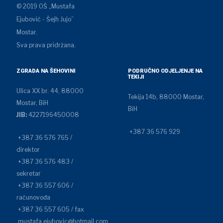
© 2019 OŠ „Mustafa
Ejubović - Šejh Jujo”
Mostar.
Sva prava pridržana.
ZGRADA NA ŠEHOVINI
PODRUČNO ODJELJENJE NA
TEKIJI
Ulica XX br. 44, 88000
Tekija 14b, 88000 Mostar,
Mostar, BiH
BiH
JIB:
4227196450008
+387 36 576 929
+387 36 576 765 /
direktor
+387 36 576 483 /
sekretar
+387 36 557 606 /
računovođa
+387 36 557 605 / fax
mustafa.ejubovic@hotmail.com