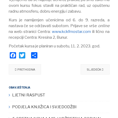
ovom kursu fokus stavili na praktičan rad, uz opuštenu
radnu atmosferu, dobru energiju i zabavu.
Kurs je namijenjen učenicima od 6. do 9. razreda, a
nastava će se održavati subotom. Prijave se vrše
online
na web-stranici Centra:
www.kckfmostar.com
ili lično na
recepciji Centra: Kresina 2, Bunur.
Početak kursa je planiran u subotu, 11. 2. 2023. god.
Facebook
Twitter
Share
PRETHODNA
SLJEDEĆA
OBAVJEŠTENJA
LJETNI RASPUST
PODJELA KNJIŽICA I SVJEDODŽBI