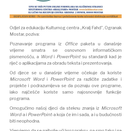
Odjel za edukaciju Kulturnog centra „Kralj Fahd”, Ogranak
Mostar, poziva:
Poznavanje programa iz
Office
paketa u današnje
vrijeme smatra se osnovnom informatičkom
pismenošću, a
Word
i
PowerPoint
su standardi kad je
riječ o aplikacijama za obradu teksta i prezentovanja.
Od djece se u današnje vrijeme očekuje da koriste
Microsoft Word
i
PowerPoint
za različite zadatke i
projekte i podrazumijeva se da poznaju ove programe,
iako najčešće koriste samo najosnovnije funkcije
programa.
Omogućimo našoj djeci da steknu znanja iz
Microsoft
Word
-a i
PowerPoint
-a koja će im i sada, a i u budućnosti
biti neophodna.
Vjerujemo da se najbolje uči kroz praksu, pa smo tako i na