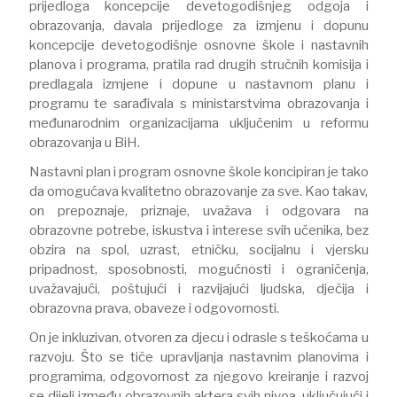
prijedloga koncepcije devetogodišnjeg odgoja i
obrazovanja, davala prijedloge za izmjenu i dopunu
koncepcije devetogodišnje osnovne škole i nastavnih
planova i programa, pratila rad drugih stručnih komisija i
predlagala izmjene i dopune u nastavnom planu i
programu te sarađivala s ministarstvima obrazovanja i
međunarodnim organizacijama uključenim u reformu
obrazovanja u BiH.
Nastavni plan i program osnovne škole koncipiran je tako
da omogućava kvalitetno obrazovanje za sve. Kao takav,
on prepoznaje, priznaje, uvažava i odgovara na
obrazovne potrebe, iskustva i interese svih učenika, bez
obzira na spol, uzrast, etničku, socijalnu i vjersku
pripadnost, sposobnosti, mogućnosti i ograničenja,
uvažavajući, poštujući i razvijajući ljudska, dječija i
obrazovna prava, obaveze i odgovornosti.
On je inkluzivan, otvoren za djecu i odrasle s teškoćama u
razvoju. Što se tiče upravljanja nastavnim planovima i
programima, odgovornost za njegovo kreiranje i razvoj
se dijeli između obrazovnih aktera svih nivoa, uključujući i