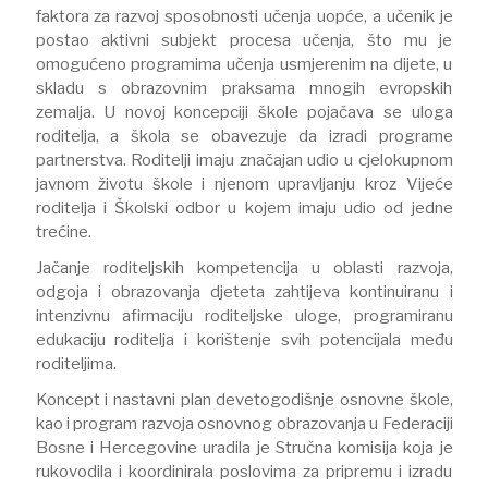
faktora za razvoj sposobnosti učenja uopće, a učenik je
postao aktivni subjekt procesa učenja, što mu je
omogućeno programima učenja usmjerenim na dijete, u
skladu s obrazovnim praksama mnogih evropskih
zemalja. U novoj koncepciji škole pojačava se uloga
roditelja, a škola se obavezuje da izradi programe
partnerstva. Roditelji imaju značajan udio u cjelokupnom
javnom životu škole i njenom upravljanju kroz Vijeće
roditelja i Školski odbor u kojem imaju udio od jedne
trećine.
Jačanje roditeljskih kompetencija u oblasti razvoja,
odgoja i obrazovanja djeteta zahtijeva kontinuiranu i
intenzivnu afirmaciju roditeljske uloge, programiranu
edukaciju roditelja i korištenje svih potencijala među
roditeljima.
Koncept i nastavni plan devetogodišnje osnovne škole,
kao i program razvoja osnovnog obrazovanja u Federaciji
Bosne i Hercegovine uradila je Stručna komisija koja je
rukovodila i koordinirala poslovima za pripremu i izradu