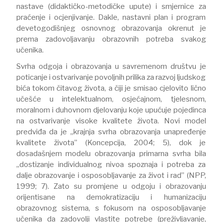
nastave (didaktičko-metodičke upute) i smjernice za
praćenje i ocjenjivanje. Dakle, nastavni plan i program
devetogodišnjeg osnovnog obrazovanja okrenut je
prema zadovoljavanju obrazovnih potreba svakog
učenika.
Svrha odgoja i obrazovanja u savremenom društvu je
poticanje i ostvarivanje povoljnih prilika za razvoj ljudskog
bića tokom čitavog života, a čiji je smisao cjelovito lično
učešće u intelektualnom, osjećajnom, tjelesnom,
moralnom i duhovnom djelovanju koje upućuje pojedinca
na ostvarivanje visoke kvalitete života. Novi model
predviđa da je „krajnja svrha obrazovanja unapređenje
kvalitete života’’ (Koncepcija, 2004; 5), dok je
dosadašnjem modelu obrazovanja primarna svrha bila
„dostizanje individualnog nivoa spoznaja i potreba za
dalje obrazovanje i osposobljavanje za život i rad’’ (NPP,
1999; 7). Zato su promjene u odgoju i obrazovanju
orijentisane na demokratizaciju i humanizaciju
obrazovnog sistema, s fokusom na osposobljavanje
učenika da zadovolji vlastite potrebe (preživljavanje,