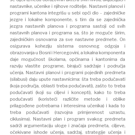
nastavnike, učenike i njihove roditelje. Nastavni planovi i
programi kantona integrišu u sebi opći dio - zajedničke
jezgre i lokalne komponente, s tim da se zajednička
jezgra nastavnih planova i programa sastoji od svih
nastavnih planova i programa sa, što je moguće širim,
zajedničkim osnovama za sve nastavne predmete. On
osigurava koheziju sistema osnovnog odgoja i
obrazovanja u Bosni i Hercegovini, a lokalna komponenta
daje mogućnost školama, općinama i kantonima da
razviju vlastite programe, birajući sadržaje i područja
učenja. Nastavni planovi i programi pojedinih predmeta
(silabusi) daju upute nastavnicima: šta treba podučavati
(koja područja, oblasti treba podučavati), zašto to treba
podučavati (koji su ciljevi i koncepti), kako to treba
podučavati (koristeći različite metode i oblike
prilagođene potrebama i interesima učenika) i kada to
treba podučavati (razvojna primjerenost uzrastu,
ciklusima). Nastavni plan i program svakog predmeta
sadrži argumentaciju uloge i značaja predmeta, ciljeve,
očekivane ishode učenja, sadržaj, strategije učenja i