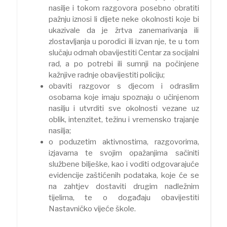
nasilje i tokom razgovora posebno obratiti
pažnju iznosi li dijete neke okolnosti koje bi
ukazivale da je žrtva zanemarivanja ili
zlostavljanja u porodici ili izvan nje, te u tom
slučaju odmah obavijestiti Centar za socijalni
rad, a po potrebi ili sumnji na počinjene
kažnjive radnje obavijestiti policiju;
obaviti razgovor s djecom i odraslim
osobama koje imaju spoznaju o učinjenom
nasilju i utvrditi sve okolnosti vezane uz
oblik, intenzitet, težinu i vremensko trajanje
nasilja;
o poduzetim aktivnostima, razgovorima,
izjavama te svojim opažanjima sačiniti
službene bilješke, kao i voditi odgovarajuće
evidencije zaštićenih podataka, koje će se
na zahtjev dostaviti drugim nadležnim
tijelima, te o događaju obavijestiti
Nastavničko vijeće škole.