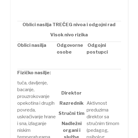
Oblici nasilja TREĆEG nivoa i odgojni rad
Visok nivo rizika
Oblici nasilja
Odgovorne
Odgojni
osobe
postupci
Fizičko nasilje:
tuča, davljenje,
bacanje,
Direktor
prouzrokovanje
opekotina i drugih
Razrednik
Aktivnost
povreda,
preduzima
Stručni tim
uskraćivanje hrane
direktor sa
i sna, izlaganje
Nadležni
stručnim timom
niskim
organi i
(pedagog,
temperaturama,
službe
psiholog,