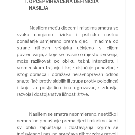
OPĆEPRIHVAĆENA DEFINICIJA
NASILJA
Nasiljem među djecom i mladima smatra se
svako namjerno fizičko i psihičko nasilno
ponašanje usmjereno prema djeci i mladima od
strane njihovih vršnjaka učinjeno s ciljem
povređivanja, a koje se ovisno o mjestu izvršenja,
može razlikovati po obliku, težini, intenzitetu i
vremenskom trajanju i koje uključuje ponavljanje
istog obrasca i odražava neravnopravan odnos
snaga (jači protiv slabijih ili grupa protiv pojedinca)
i koje za posljedicu ima ugrožavanje zdravlja,
razvoja i dostojanstva ličnosti žrtve.
Nasiljem se smatra neprimjereno, neetičko i
nemoralno ponašanje prema djeci i mladima, kao i
svi oblici zapuštanja i zlostavljanja kojima se
(ne)svjesno i nasilno sprečava njihov zdrav razvoj i