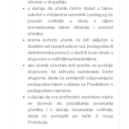
obrazac o događaju;
u slučaju da učenik češće dolazi u takve
sukobe s vršnjacima razrednik i pedagog će
pozvati roditelje u školu s ciljem
prevladavanja takve situacije i pomoći
učeniku;
prema potrebi učenik će biti uključen u
dodatni rad (savjetodavni rad, pedagoška ili
defektološka pomoć) u školi ili izvan škole u
dogovoru s roditeljima/starateljima;
ako učenik učestalo krši pravila, ne poštuje
dogovore, ne prihvata nadoknadu štete
drugome, škola će primijeniti odgovarajuće
pedagoške mjere u skladu sa Pravilnikom o
pedagoškim mjerama;
u slučaju da sve prethodno navedene mjere
ne dovedu do poboljšanja ponašanja
učenika, i u slučaju nesaradnje roditelja,
škola će postupiti po tački 3. ovog
Protokola.