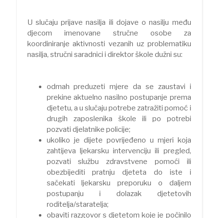
U slučaju prijave nasilja ili dojave o nasilju među
djecom imenovane stručne osobe za
koordiniranje aktivnosti vezanih uz problematiku
nasilja, stručni saradnici i direktor škole dužni su:
odmah preduzeti mjere da se zaustavi i
prekine aktuelno nasilno postupanje prema
djetetu, a u slučaju potrebe zatražiti pomoć i
drugih zaposlenika škole ili po potrebi
pozvati djelatnike policije;
ukoliko je dijete povrijeđeno u mjeri koja
zahtijeva ljekarsku intervenciju ili pregled,
pozvati službu zdravstvene pomoći ili
obezbijediti pratnju djeteta do iste i
sačekati ljekarsku preporuku o daljem
postupanju i dolazak djetetovih
roditelja/staratelja;
obaviti razgovor s djetetom koje je počinilo