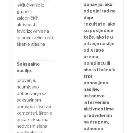
ponavlja, ako
isključivanje iz
odgojni rad ne
grupe ili
daje
zajedničkih
rezultate, ako
aktivnosti,
su posljedice
favorizovanje na
teže, ako je u
osnovu različitosti,
pitanju nasilje
širenje glasina
od grupe
prema
pojedincu ili
Seksualno
ako isti učenik
nasilje:
trpi
psovanje,
ponovljeno
neumjesno
nasilje,
dobacivanje sa
ustanova
seksualnom
interveniše
porukom, lascivni
aktivnostima
komentari, širenje
predviđenim
priča, seksualna
na drugom,
nedvosmislena
odnosno
gestikulacija,