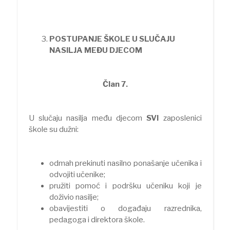
POSTUPANJE ŠKOLE U SLUČAJU
NASILJA MEĐU DJECOM
Član 7.
U slučaju nasilja među djecom
SVI
zaposlenici
škole su dužni:
odmah prekinuti nasilno ponašanje učenika i
odvojiti učenike;
pružiti pomoć i podršku učeniku koji je
doživio nasilje;
obavijestiti o događaju razrednika,
pedagoga i direktora škole.