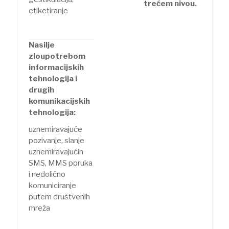
trećem nivou.
etiketiranje
Nasilje
zloupotrebom
informacijskih
tehnologija i
drugih
komunikacijskih
tehnologija:
uznemiravajuće
pozivanje, slanje
uznemiravajućih
SMS, MMS poruka
i nedolično
komuniciranje
putem društvenih
mreža