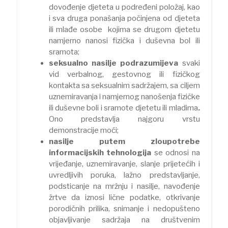
dovođenje djeteta u podređeni položaj, kao
i sva druga ponašanja počinjena od djeteta
ili mlađe osobe kojima se drugom djetetu
namjerno nanosi fizička i duševna bol ili
sramota;
seksualno nasilje podrazumijeva
svaki
vid verbalnog, gestovnog ili fizičkog
kontakta sa seksualnim sadržajem, sa ciljem
uznemiravanja i namjernog nanošenja fizičke
ili duševne boli i sramote djetetu ili mladima
.
Ono predstavlja najgoru vrstu
demonstracije moći;
nasilje putem zloupotrebe
informacijskih tehnologija
se odnosi na
vrijeđanje, uznemiravanje, slanje prijetećih i
uvredljivih poruka, lažno predstavljanje,
podsticanje na mržnju i nasilje, navođenje
žrtve da iznosi lične podatke, otkrivanje
porodičnih prilika, snimanje i nedopušteno
objavljivanje sadržaja na društvenim