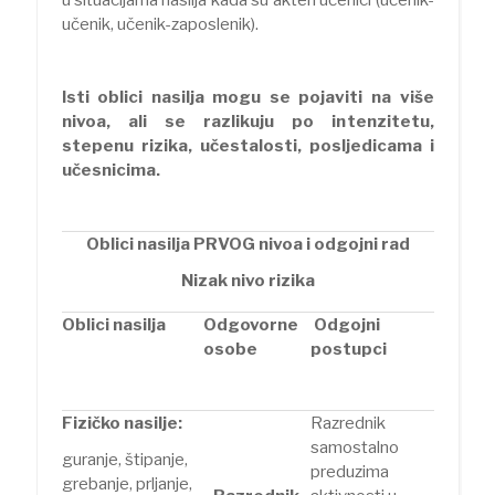
učenik, učenik-zaposlenik).
Isti oblici nasilja mogu se pojaviti na više
nivoa, ali se razlikuju po intenzitetu,
stepenu rizika, učestalosti, posljedicama i
učesnicima.
Oblici nasilja PRVOG nivoa i odgojni rad
Nizak nivo rizika
Oblici nasilja
Odgovorne
Odgojni
osobe
postupci
Fizičko nasilje:
Razrednik
samostalno
guranje, štipanje,
preduzima
grebanje, prljanje,