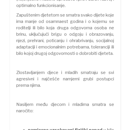
optimalno funkcionisanje.
Zapuštenim djetetom se smatra svako dijete koje
ima manje od osamnaest godina i o kojemu se
roditelji ili bilo koja druga odgovorna osoba ne
brinu, uključujući brigu o odgoju i obrazovanju,
njezi, prehrani, poticanju i ohrabrivanju, socijalnoj
adaptaciji i emocionalnim potrebama, toleranciji ili
bilo kojoj drugoj odgovornosti o dobrobiti djeteta.
Zlostavljanjem djece i mladih smatraju se svi
agresivni i najčešće namjerni grubi postupci
prema njima.
Nasiljem među djecom i mladima smatra se
naročito:
namjerno uzrokovani fizički napad
u bilo