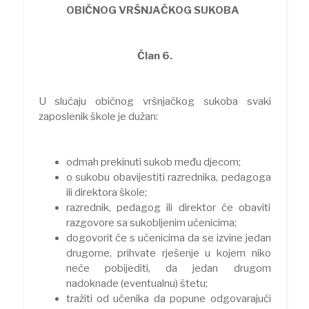
OBIČNOG VRŠNJAČKOG SUKOBA
Član 6.
U slučaju običnog vršnjačkog sukoba svaki
zaposlenik škole je dužan:
odmah prekinuti sukob među djecom;
o sukobu obavijestiti razrednika, pedagoga
ili direktora škole;
razrednik, pedagog ili direktor će obaviti
razgovore sa sukobljenim učenicima;
dogovorit će s učenicima da se izvine jedan
drugome, prihvate rješenje u kojem niko
neće pobijediti, da jedan drugom
nadoknade (eventualnu) štetu;
tražiti od učenika da popune odgovarajući