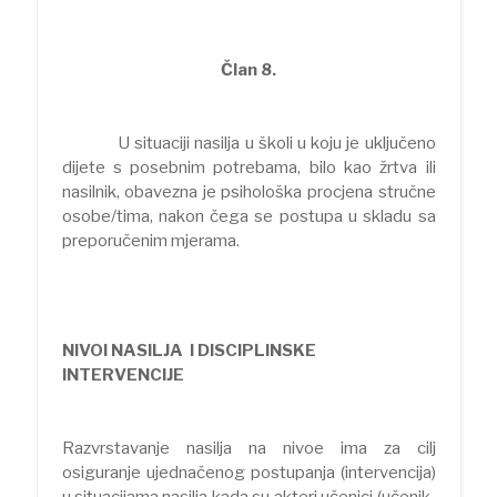
Član 8.
U situaciji nasilja u školi u koju je uključeno
dijete s posebnim potrebama, bilo kao žrtva ili
nasilnik, obavezna je psihološka procjena stručne
osobe/tima, nakon čega se postupa u skladu sa
preporučenim mjerama.
NIVOI NASILJA I DISCIPLINSKE
INTERVENCIJE
Razvrstavanje nasilja na nivoe ima za cilj
osiguranje ujednačenog postupanja (intervencija)
u situacijama nasilja kada su akteri učenici (učenik-