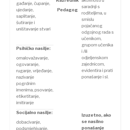
Razrednik
aktivnosti u
gađanje, čupanje,
saradnji s
ujedanje,
Pedagog
roditeljima, u
saplitanje,
smislu
šutiranje i
pojačanog
uništavanje stvari
odgojnog rada s
učenikom,
grupom učenika
Psihičko nasilje:
i /ili
odjeljenskom
omalovažavanje,
zajednicom,
ogovaranje,
evidentira i prati
ruganje, vrijeđanje,
ponašanje i sl.
nazivanje
pogrdnim
imenima, psovanje,
etiketitanje,
imitiranje
Socijalno nasilje:
Izuzetno, ako
se nasilno
dobacivanje,
ponašanje
podsmjehivanje,