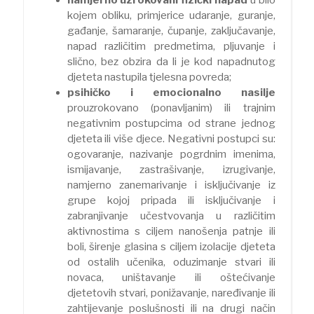
kojem obliku, primjerice udaranje, guranje,
gađanje, šamaranje, čupanje, zaključavanje,
napad različitim predmetima, pljuvanje i
slično, bez obzira da li je kod napadnutog
djeteta nastupila tjelesna povreda;
psihičko i emocionalno nasilje
prouzrokovano (ponavljanim) ili trajnim
negativnim postupcima od strane jednog
djeteta ili više djece. Negativni postupci su:
ogovaranje, nazivanje pogrdnim imenima,
ismijavanje, zastrašivanje, izrugivanje,
namjerno zanemarivanje i isključivanje iz
grupe kojoj pripada ili isključivanje i
zabranjivanje učestvovanja u različitim
aktivnostima s ciljem nanošenja patnje ili
boli, širenje glasina s ciljem izolacije djeteta
od ostalih učenika, oduzimanje stvari ili
novaca, uništavanje ili oštećivanje
djetetovih stvari, ponižavanje, naređivanje ili
zahtijevanje poslušnosti ili na drugi način