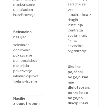
saradnju sa
manipulisanje
ovim
ponašanjem,
stručnjacima iz
iskorištavanje
drugih
institucija,
Centra za
Seksualno
socijalni rad,
nasilje:
škola,
seksualno
nevladinih
dodirivanje,
organizacija.
pokazivanje
pornografskog
materijala,
Ukoliko
pokazivanje
pojačani
intimnih dijelova
odgojni rad
tijela, svlačenje
nije
djelotvoran,
pokreće se
odgojno-
Nasilje
disciplinski
zloupotrebom