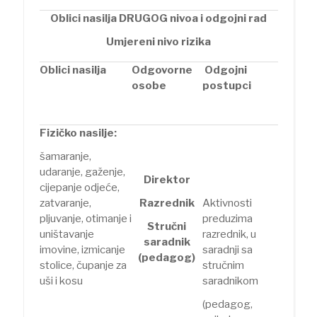
Oblici nasilja DRUGOG nivoa i odgojni rad
Umjereni nivo rizika
Oblici nasilja
Odgovorne
Odgojni
osobe
postupci
Fizičko nasilje:
šamaranje,
udaranje, gaženje,
Direktor
cijepanje odjeće,
zatvaranje,
Razrednik
Aktivnosti
pljuvanje, otimanje i
preduzima
Stručni
uništavanje
razrednik, u
saradnik
imovine, izmicanje
saradnji sa
(pedagog)
stolice, čupanje za
stručnim
uši i kosu
saradnikom
(pedagog,