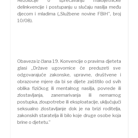
Rezolucije o sprečavanju maloljetničke
delinkvencije i postupanju u slučaju nasilja među
djecom i mladima („Službene novine FBiH”, broj
10/08).
Obaveza iz člana 19. Konvencije o pravima djeteta
glasi „Države ugovornice će preduzeti sve
odgovarajuće zakonske, upravne, društvene i
obrazovne mjere da bi se dijete zaštitilo od svih
oblika fizičkog ili mentalnog nasilja, povrede ili
zlostavljanja, zanemarivanja ili nemarnog
postupka, zloupotrebe ili eksploatacije, uključujući
seksualno zlostavljanje dok je na brizi roditelja,
zakonskih staratelja ili bilo koje druge osobe koja
brine o djetetu.”