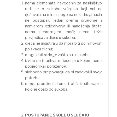
nema elemenata navedenih za nasilništvo:
radi se o sukobu vršnjaka koji oni ne
rješavaju na miran, nego na neki drugi način;
ne postupaju jedan prema drugome s
namjerom ozljeđivanja ili nanošenja štete;
nema nesrazmjera moći; nema težih
posljedica za djecu u sukobu;
djeca ne insistiraju da mora biti po njihovom
po svaku cijenu;
mogu dati razloge zašto su u sukobu;
izvine se ili prihvate rješenje u kojem nema
pobjednika i poraženog;
slobodno pregovaraju da bi zadovoljili svoje
potrebe;
mogu promijeniti temu i otići iz situacije u
kojoj je došlo do sukoba.
POSTUPANJE ŠKOLE U SLUČAJU