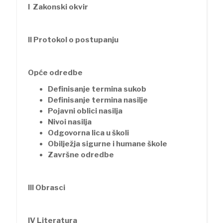
I Zakonski okvir
II Protokol o postupanju
Opće odredbe
Definisanje termina sukob
Definisanje termina nasilje
Pojavni oblici nasilja
Nivoi nasilja
Odgovorna lica u školi
Obilježja sigurne i humane škole
Završne odredbe
III Obrasci
IV Literatura