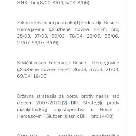
HNK”, broj 8/00, 4/04, 5/04, 8/06);
Zakon o krivičnom postupku
[1]
Federacije Bosne i
Hercegovine („Službene novine FBiH”, broj
35/03, 37/03, 56/03, 78/04, 28/05, 55/06,
27/07, 53/07, 9/09);
Krivični zakon Federacije Bosne i Hercegovine
(„Službene novine FBiH”, 36/03, 37/03, 21/04,
69/04 i 18/05).
Državna strategija za borbu protiv nasilja nad
djecom 2007-2010.
[2]
BiH, Strategija protiv
maloljetničkog prijestupništva u Bosni i
Hercegovini („Službeni glasnik BiH”, broj14/08);