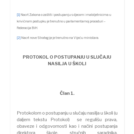
[1]
Nacrt Zakona o zaštiti i postupanju s djecom i maloljetnicima u
krivičnom postupku je trenutno u parlamentarnoj proceduri –
Federacija BiH.
[2]
Nacrt nove Strategije je trenutno na Vijeću ministara.
PROTOKOL O POSTUPANJU U SLUČAJU
NASILJA U ŠKOLI
Član 1.
Protokolom o postupanju u slučaju nasilja u školi (u
daljem tekstu Protokol) se regulišu prava,
obaveze i odgovornosti kao i načini postupanja
direktora škole, stručnih saradnika,