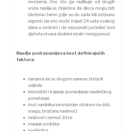
mrežama. Ono što ga razlikuje od drugih
vrsta nasilja je činjenica da djeca mogu biti
izložena i tamo gdje su do sada bili potpuno
sigurni i da ono može trajati 24 sata svakog
dana u sedmici i da nepoznati počinilac kod
djeteta stvara dodatni strah i nesigurnost.
Nasilje podrazumijeva šest definirajućih
faktora:
namjera da se drugom nanese šteta ili
ozljeda
intenzitet i trajanje (ponavljanje nasilničkog
ponašanja)
moć nasilnika (nesrazmjer obzirom na dob,
snagu, brojčanu nadmoć)
ranjivost i nemoć žrtve
manjak podrške
posljedice