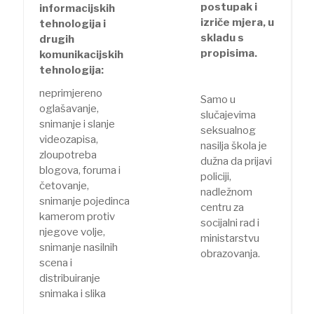
postupak i
informacijskih
izriče mjera, u
tehnologija i
skladu s
drugih
propisima.
komunikacijskih
tehnologija:
neprimjereno
Samo u
oglašavanje,
slučajevima
snimanje i slanje
seksualnog
videozapisa,
nasilja škola je
zloupotreba
dužna da prijavi
blogova, foruma i
policiji,
četovanje,
nadležnom
snimanje pojedinca
centru za
kamerom protiv
socijalni rad i
njegove volje,
ministarstvu
snimanje nasilnih
obrazovanja.
scena i
distribuiranje
snimaka i slika