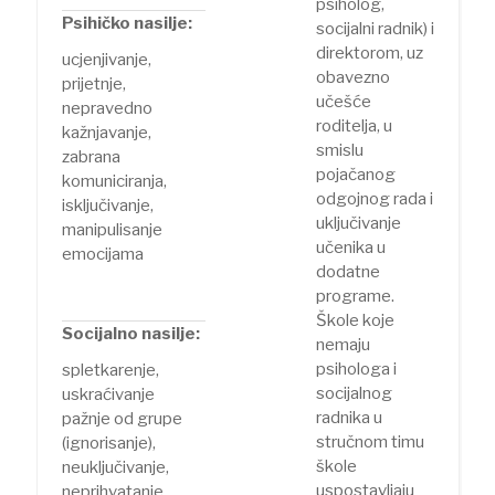
psiholog,
Psihičko nasilje:
socijalni radnik) i
direktorom, uz
ucjenjivanje,
obavezno
prijetnje,
učešće
nepravedno
roditelja, u
kažnjavanje,
smislu
zabrana
pojačanog
komuniciranja,
odgojnog rada i
isključivanje,
uključivanje
manipulisanje
učenika u
emocijama
dodatne
programe.
Škole koje
Socijalno nasilje:
nemaju
psihologa i
spletkarenje,
socijalnog
uskraćivanje
radnika u
pažnje od grupe
stručnom timu
(ignorisanje),
škole
neuključivanje,
uspostavljaju
neprihvatanje,