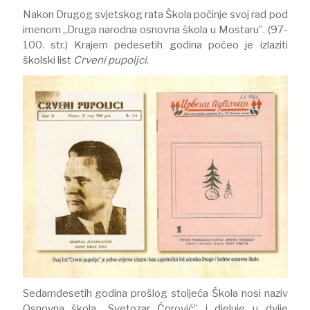
Nakon Drugog svjetskog rata Škola počinje svoj rad pod
imenom „Druga narodna osnovna škola u Mostaru”. (97-
100. str.) Krajem pedesetih godina počeo je izlaziti
školski list
Crveni pupoljci
.
Sedamdesetih godina prošlog stoljeća Škola nosi naziv
Osnovna škola „Svetozar Ćorović” i djeluje u dvije