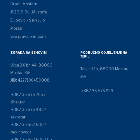
Gradu Mostaru.
© 2019 OŠ „Mustafa
Ejubović - Šejh Jujo”
Mostar.
Sva prava pridržana.
ZGRADA NA ŠEHOVINI
PODRUČNO ODJELJENJE NA
TEKIJI
Ulica XX br. 44, 88000
Tekija 14b, 88000 Mostar,
Mostar, BiH
BiH
JIB:
4227196450008
+387 36 576 929
+387 36 576 765 /
direktor
+387 36 576 483 /
sekretar
+387 36 557 606 /
računovođa
+387 36 557 605 / fax