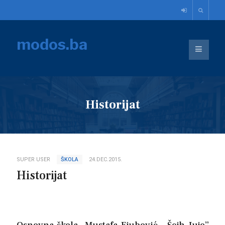
modos.ba
Historijat
SUPER USER
ŠKOLA
24.DEC.2015.
Historijat