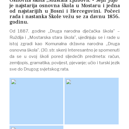
Osnovna škola „Mustafa Ejubović - Šejh Jujo”
je najstarija osnovna škola u Mostaru i jedna
od najstarijih u Bosni i Hercegovini. Počeci
rada i nastanka Škole vežu se za davnu 1856.
godinu.
Od 1887. godine „Druga narodna dječačka škola” –
Ruždija i „Mostarska stara škola”, ujedinjuju se i rade u
istoj zgradi kao Komunalna državna narodna „Druga
osnovna škola”. (30. str. sken) Interesantno je spomenuti
da se u ovoj školi pored sljedećih predmeta: račun,
zemljopis, gramatika, povijest, pjevanje; učio i turski jezik
sve do Drugog svjetskog rata.