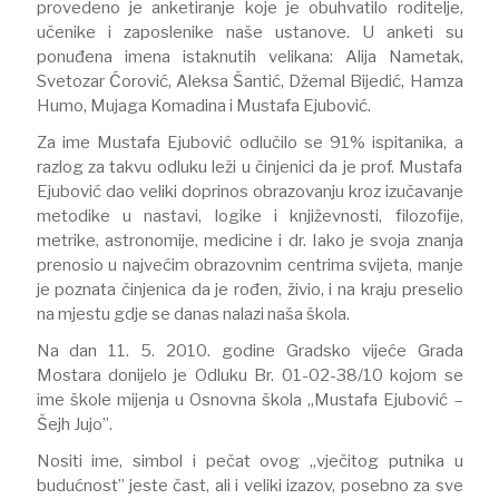
provedeno je anketiranje koje je obuhvatilo roditelje,
učenike i zaposlenike naše ustanove. U anketi su
ponuđena imena istaknutih velikana: Alija Nametak,
Svetozar Ćorović, Aleksa Šantić, Džemal Bijedić, Hamza
Humo, Mujaga Komadina i Mustafa Ejubović.
Za ime Mustafa Ejubović odlučilo se 91% ispitanika, a
razlog za takvu odluku leži u činjenici da je prof. Mustafa
Ejubović dao veliki doprinos obrazovanju kroz izučavanje
metodike u nastavi, logike i književnosti, filozofije,
metrike, astronomije, medicine i dr. Iako je svoja znanja
prenosio u najvećim obrazovnim centrima svijeta, manje
je poznata činjenica da je rođen, živio, i na kraju preselio
na mjestu gdje se danas nalazi naša škola.
Na dan 11. 5. 2010. godine Gradsko vijeće Grada
Mostara donijelo je Odluku Br. 01-02-38/10 kojom se
ime škole mijenja u Osnovna škola „Mustafa Ejubović –
Šejh Jujo”.
Nositi ime, simbol i pečat ovog „vječitog putnika u
budućnost” jeste čast, ali i veliki izazov, posebno za sve