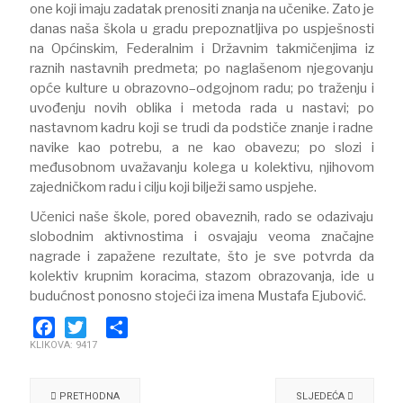
one koji imaju zadatak prenositi znanja na učenike. Zato je
danas naša škola u gradu prepoznatljiva po uspješnosti
na Općinskim, Federalnim i Državnim takmičenjima iz
raznih nastavnih predmeta; po naglašenom njegovanju
opće kulture u obrazovno–odgojnom radu; po traženju i
uvođenju novih oblika i metoda rada u nastavi; po
nastavnom kadru koji se trudi da podstiče znanje i radne
navike kao potrebu, a ne kao obavezu; po slozi i
međusobnom uvažavanju kolega u kolektivu, njihovom
zajedničkom radu i cilju koji bilježi samo uspjehe.
Učenici naše škole, pored obaveznih, rado se odazivaju
slobodnim aktivnostima i osvajaju veoma značajne
nagrade i zapažene rezultate, što je sve potvrda da
kolektiv krupnim koracima, stazom obrazovanja, ide u
budućnost ponosno stojeći iza imena Mustafa Ejubović.
KLIKOVA: 9417
Facebook
Twitter
Share
PRETHODNA
SLJEDEĆA