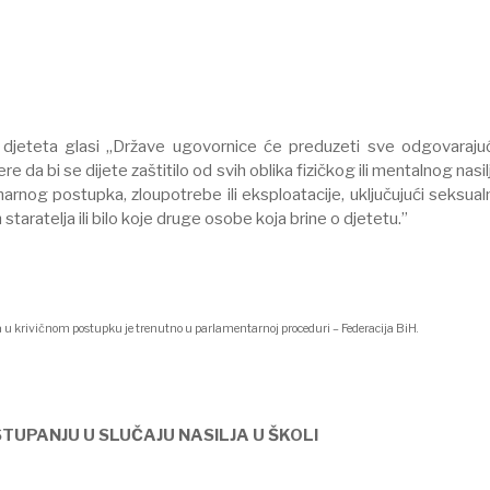
 djeteta glasi „Države ugovornice će preduzeti sve odgovaraju
da bi se dijete zaštitilo od svih oblika fizičkog ili mentalnog nasil
emarnog postupka, zloupotrebe ili eksploatacije, uključujući seksual
h staratelja ili bilo koje druge osobe koja brine o djetetu.”
a u krivičnom postupku je trenutno u parlamentarnoj proceduri – Federacija BiH.
TUPANJU U SLUČAJU NASILJA U ŠKOLI