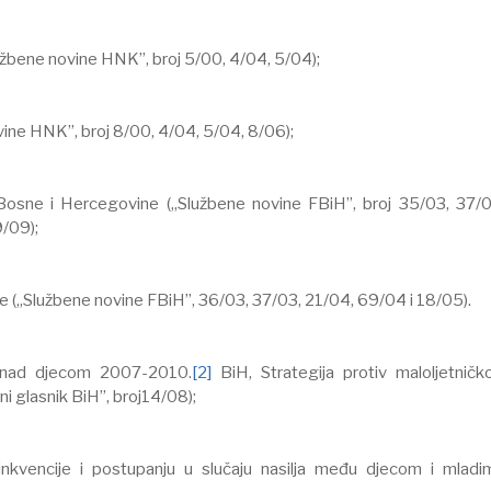
žbene novine HNK”, broj 5/00, 4/04, 5/04);
ine HNK”, broj 8/00, 4/04, 5/04, 8/06);
Bosne i Hercegovine („Službene novine FBiH”, broj 35/03, 37/0
/09);
e („Službene novine FBiH”, 36/03, 37/03, 21/04, 69/04 i 18/05).
ja nad djecom 2007-2010.
[2]
BiH, Strategija protiv maloljetničk
ni glasnik BiH”, broj14/08);
linkvencije i postupanju u slučaju nasilja među djecom i mladi