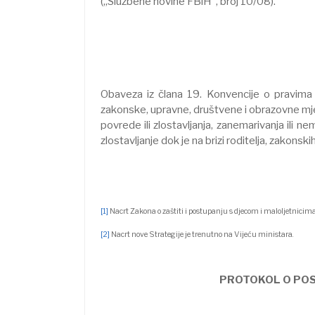
(„Službene novine FBiH”, broj 10/08).
Obaveza iz člana 19. Konvencije o pravima
zakonske, upravne, društvene i obrazovne mjere 
povrede ili zlostavljanja, zanemarivanja ili n
zlostavljanje dok je na brizi roditelja, zakonski
[1]
Nacrt Zakona o zaštiti i postupanju s djecom i maloljetnicim
[2]
Nacrt nove Strategije je trenutno na Vijeću ministara.
PROTOKOL O POS