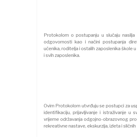
Protokolom o postupanju u slučaju nasilja
odgovornosti kao i načini postupanja direk
učenika, roditelja i ostalih zaposlenika škole u
i svih zaposlenika.
Ovim Protokolom utvrđuju se postupci za uspos
identifikaciju, prijavljivanje i istraživan
vrijeme održavanja odgojno-obrazovnog proces
rekreativne nastave, ekskurzija, izleta i slični