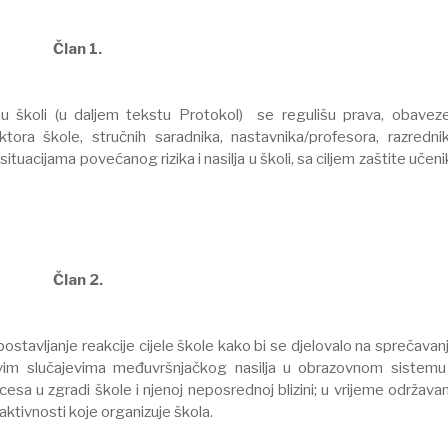
Član 1.
 u školi (u daljem tekstu Protokol) se regulišu prava, obaveze
tora škole, stručnih saradnika, nastavnika/profesora, razrednik
 situacijama povećanog rizika i nasilja u školi, sa ciljem zaštite učen
Član 2.
tavljanje reakcije cijele škole kako bi se djelovalo na sprečavanj
je u svim slučajevima međuvršnjačkog nasilja u obrazovnom sistemu
a u zgradi škole i njenoj neposrednoj blizini; u vrijeme održavan
h aktivnosti koje organizuje škola.