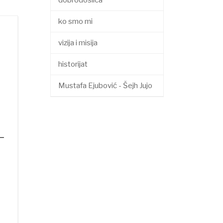
dobrodošlica
ko smo mi
vizija i misija
historijat
Mustafa Ejubović - Šejh Jujo