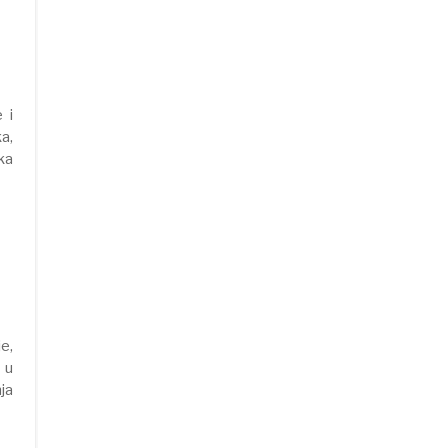
 i
a,
ika
e,
 u
ja