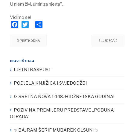
U njem živi, umiri za njega”.⠀
⠀
Vidimo se!
Facebook
Twitter
Share
PRETHODNA
SLJEDEĆA
OBAVJEŠTENJA
LJETNI RASPUST
PODJELA KNJIŽICA I SVJEDODŽBI
☪︎ SRETNA NOVA 1448. HIDŽRETSKA GODINA!
POZIV NA PREMIJERU PREDSTAVE „POBUNA
OTPADA”
✨ BAJRAM ŠERIF MUBAREK OLSUN! ✨