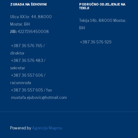
ZGRADA NA ŠEHOVINI
PODRUČNO ODJELJENJE NA
TEKIJI
Ulica XX br. 44, 88000
Tekija 14b, 88000 Mostar,
Mostar, BiH
BiH
JIB:
4227196450008
+387 36 576 929
+387 36 576 765 /
direktor
+387 36 576 483 /
sekretar
+387 36 557 606 /
računovođa
+387 36 557 605 / fax
mustafa.ejubovic@hotmail.com
Powered by
Agencija Magma.