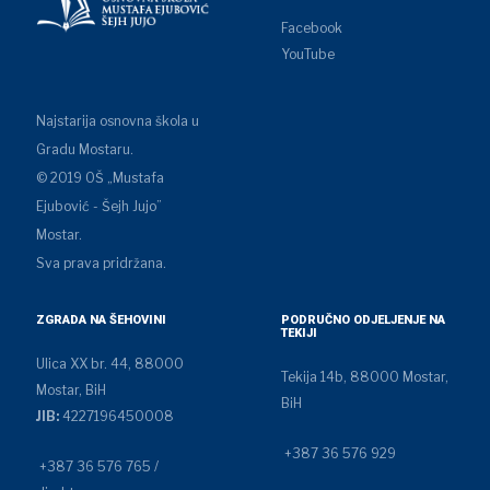
Facebook
YouTube
Najstarija osnovna škola u
Gradu Mostaru.
© 2019 OŠ „Mustafa
Ejubović - Šejh Jujo”
Mostar.
Sva prava pridržana.
ZGRADA NA ŠEHOVINI
PODRUČNO ODJELJENJE NA
TEKIJI
Ulica XX br. 44, 88000
Tekija 14b, 88000 Mostar,
Mostar, BiH
BiH
JIB:
4227196450008
+387 36 576 929
+387 36 576 765 /