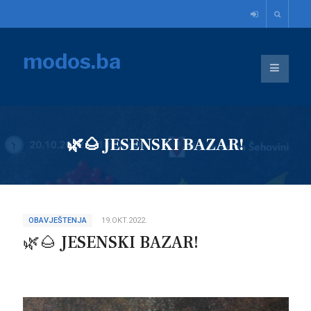
modos.ba
🌿🌰 JESENSKI BAZAR!
OBAVJEŠTENJA
19.OKT.2022.
🌿🌰 JESENSKI BAZAR!