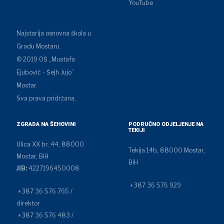
YouTube
Najstarija osnovna škola u
Gradu Mostaru.
© 2019 OŠ „Mustafa
Ejubović - Šejh Jujo”
Mostar.
Sva prava pridržana.
ZGRADA NA ŠEHOVINI
PODRUČNO ODJELJENJE NA
TEKIJI
Ulica XX br. 44, 88000
Tekija 14b, 88000 Mostar,
Mostar, BiH
BiH
JIB:
4227196450008
+387 36 576 929
+387 36 576 765 /
direktor
+387 36 576 483 /