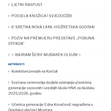
LJETNI RASPUST
PODJELA KNJIŽICA I SVJEDODŽBI
☪︎ SRETNA NOVA 1448. HIDŽRETSKA GODINA!
POZIV NA PREMIJERU PREDSTAVE „POBUNA
OTPADA”
✨ BAJRAM ŠERIF MUBAREK OLSUN! ✨
AKTIVNOSTI
Kolektivni predah na Korčuli
Svečana ceremonija dodjele priznanja učenicima
generacije osnovnih i srednjih škola HNK za školsku
2025/2026. godinu
Učenica generacije Edna Kovačević nagrađena u
Gradskoj vijećnici Mostara