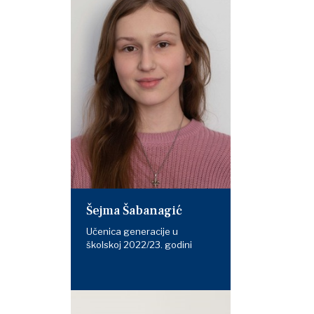
Šejma Šabanagić
Učenica generacije u
školskoj 2022/23. godini