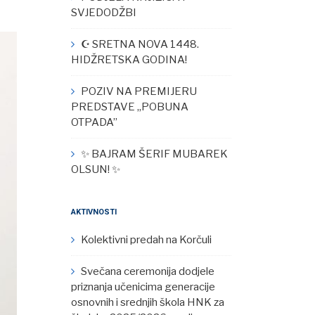
SVJEDODŽBI
☪︎ SRETNA NOVA 1448.
HIDŽRETSKA GODINA!
POZIV NA PREMIJERU
PREDSTAVE „POBUNA
OTPADA”
✨ BAJRAM ŠERIF MUBAREK
OLSUN! ✨
AKTIVNOSTI
Kolektivni predah na Korčuli
Svečana ceremonija dodjele
priznanja učenicima generacije
osnovnih i srednjih škola HNK za