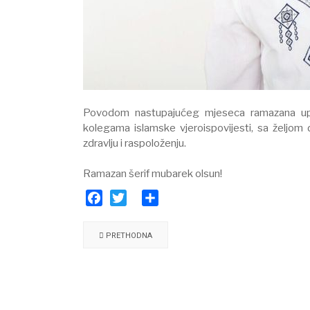
Povodom nastupajućeg mjeseca ramazana upuću
kolegama islamske vjeroispovijesti, sa želj
zdravlju i raspoloženju.
Ramazan šerif mubarek olsun!
Facebook
Twitter
Share
PRETHODNA