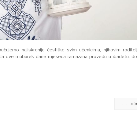
jemo najiskrenije čestitke svim učenicima, njihovim roditelj
om da ove mubarek dane mjeseca ramazana provedu u ibadetu, d
SLJEDEĆ