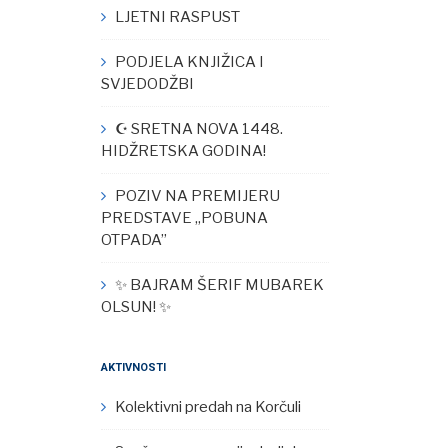
LJETNI RASPUST
PODJELA KNJIŽICA I
SVJEDODŽBI
☪︎ SRETNA NOVA 1448.
HIDŽRETSKA GODINA!
POZIV NA PREMIJERU
PREDSTAVE „POBUNA
OTPADA”
✨ BAJRAM ŠERIF MUBAREK
OLSUN! ✨
AKTIVNOSTI
Kolektivni predah na Korčuli