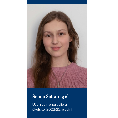
Šejma Šabanagić
Učenica generacije u
školskoj 2022/23. godini