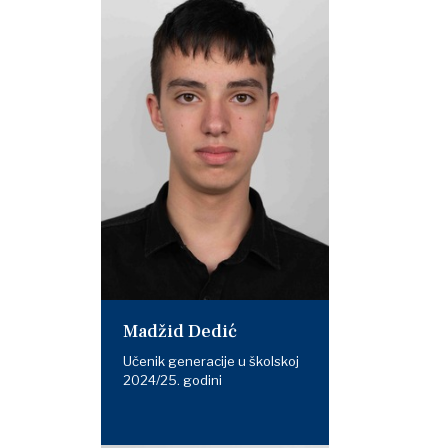
Madžid Dedić
Učenik generacije u školskoj
2024/25. godini