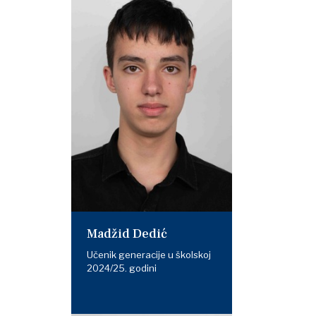
Madžid Dedić
Učenik generacije u školskoj
2024/25. godini