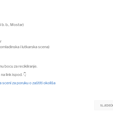
 b. b., Mostar)
r
omladinska i lutkarska scena)
u bocu za recikliranje.
a link ispod. 👇
 sceni za poruku o zaštiti okoliša
SLJEDEĆ