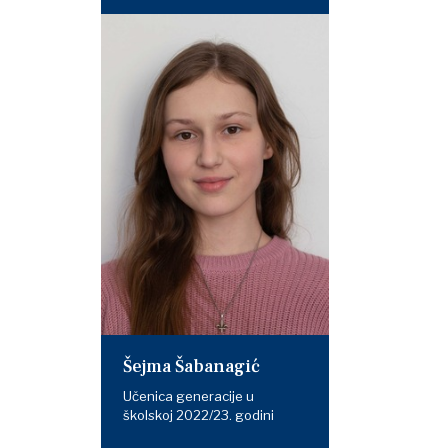
Šejma Šabanagić
Učenica generacije u
školskoj 2022/23. godini