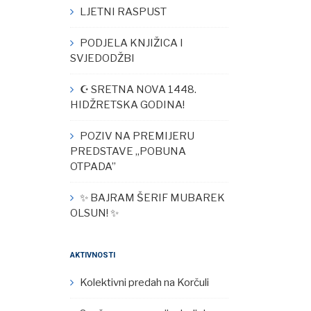
LJETNI RASPUST
PODJELA KNJIŽICA I
SVJEDODŽBI
☪︎ SRETNA NOVA 1448.
HIDŽRETSKA GODINA!
POZIV NA PREMIJERU
PREDSTAVE „POBUNA
OTPADA”
✨ BAJRAM ŠERIF MUBAREK
OLSUN! ✨
AKTIVNOSTI
Kolektivni predah na Korčuli