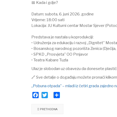
📅 Kada i gdje?
Datum: subota, 6. juni 2026. godine
Vrijeme: 18:00 sati
Lokacija: JU Kulturni centar Mostar Sjever (Potoci
Predstava je nastala u koprodukciji:
• Udruženja za edukaciju i razvoj „Dignitet” Mosta
• Bosanskog narodnog pozorišta Zenica (Dječija, 
• SPKD „Prosvjeta” OO Prnjavor
• Teatra Kabare Tuzla
Ulaz je slobodan uz obavezu da donesete plastičn
🔗 Sve detalje o događaju možete pronaći klikom n
„Pobuna otpada” – mladi iz četiri grada zajedno na
Facebook
Twitter
Share
PRETHODNA