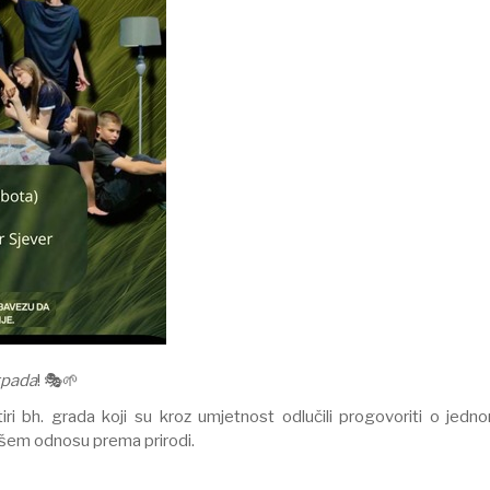
tpada
! 🎭🌱
tiri bh. grada koji su kroz umjetnost odlučili progovoriti o jed
 našem odnosu prema prirodi.