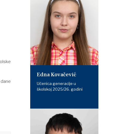
olske
Edna Kovačević
e dane
Učenica generacije u
školskoj 2025/26. godini