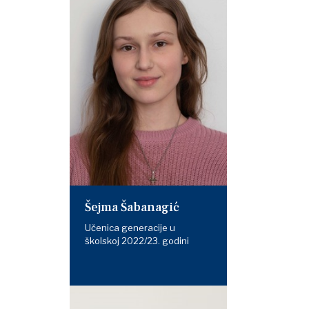
Šejma Šabanagić
Učenica generacije u
školskoj 2022/23. godini