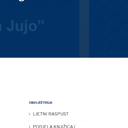
OBAVJEŠTENJA
LJETNI RASPUST
PODJELA KNJIŽICA I