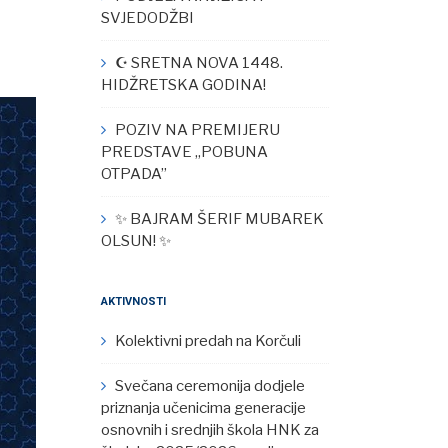
SVJEDODŽBI
☪︎ SRETNA NOVA 1448.
HIDŽRETSKA GODINA!
POZIV NA PREMIJERU
PREDSTAVE „POBUNA
OTPADA”
✨ BAJRAM ŠERIF MUBAREK
OLSUN! ✨
AKTIVNOSTI
Kolektivni predah na Korčuli
Svečana ceremonija dodjele
priznanja učenicima generacije
osnovnih i srednjih škola HNK za