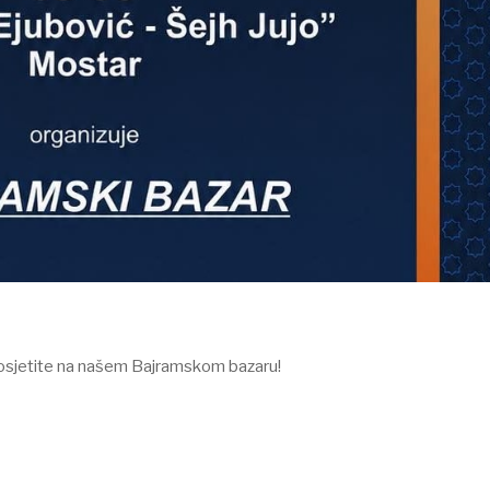
posjetite na našem Bajramskom bazaru!