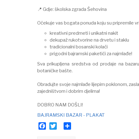
⠀
📍 Gdje: školska zgrada Šehovina ⠀
⠀
Očekuje vas bogata ponuda koju su pripremile vrij
kreativni predmeti i unikatni nakit⠀
dekupaž rukotvorine na drvetu i staklu⠀
tradicionalni bosanski kolači⠀
prigodni bajramski paketići za najmlađe!
Sva prikupljena sredstva od prodaje na bazar
botaničke bašte.⠀
⠀
Obradujte svoje najmlađe lijepim poklonom, zasl
zajedništvom i dobrim djelima!⠀
⠀
DOBRO NAM DOŠLI!
BAJRAMSKI BAZAR - PLAKAT
Facebook
Twitter
Share