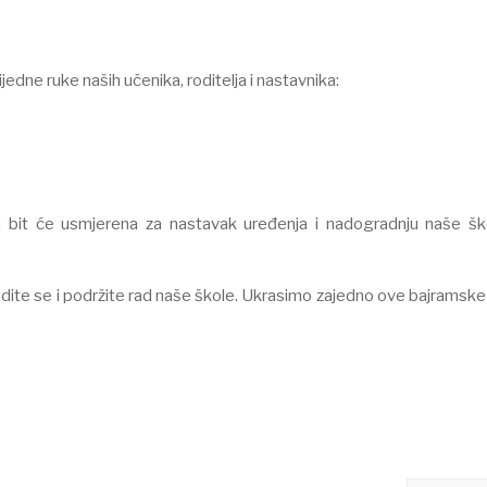
edne ruke naših učenika, roditelja i nastavnika:⠀
u bit će usmjerena za nastavak uređenja i nadogradnju naše šk
adite se i podržite rad naše škole. Ukrasimo zajedno ove bajramsk