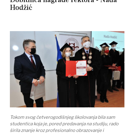
Hodžić
Tokom svog četverogodišnjeg školovanja bila sam
studentica koja je, pored predavanja na studiju, rado
širila znanje kroz profesionalno obrazovanje i