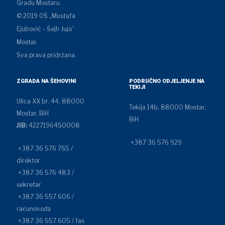
Gradu Mostaru.
© 2019 OŠ „Mustafa
Ejubović - Šejh Jujo”
Mostar.
Sva prava pridržana.
ZGRADA NA ŠEHOVINI
PODRUČNO ODJELJENJE NA
TEKIJI
Ulica XX br. 44, 88000
Tekija 14b, 88000 Mostar,
Mostar, BiH
BiH
JIB:
4227196450008
+387 36 576 929
+387 36 576 765 /
direktor
+387 36 576 483 /
sekretar
+387 36 557 606 /
računovođa
+387 36 557 605 / fax