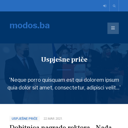
modos.ba
Uspješne priče
'Neque porro quisquam est qui dolorem ipsum
quia dolor sit amet, consectetur, adipisci velit...'
USPJEŠNE PRIČE
22.MAR.2021.
Dobitnica nagrade rektora - Nađa