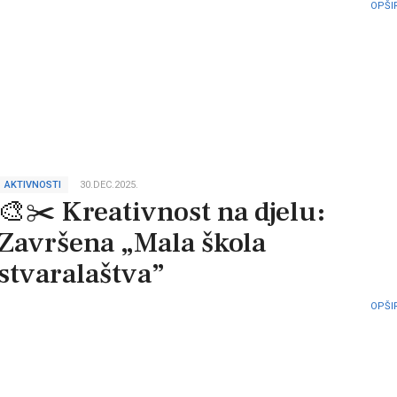
OPŠIR
AKTIVNOSTI
30.DEC.2025.
🎨✂️ Kreativnost na djelu:
Završena „Mala škola
stvaralaštva”
OPŠIR