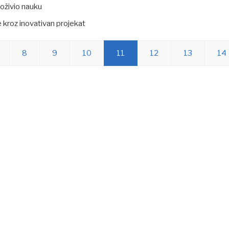
 oživio nauku
je kroz inovativan projekat⠀
8
9
10
11
12
13
14