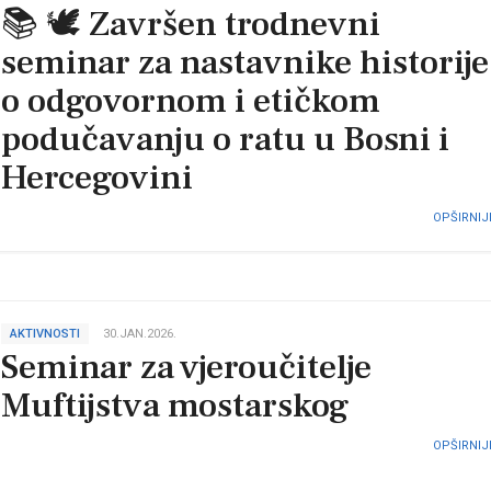
📚 🕊️ Završen trodnevni
seminar za nastavnike historije
o odgovornom i etičkom
podučavanju o ratu u Bosni i
Hercegovini
OPŠIRNIJE
AKTIVNOSTI
30.JAN.2026.
Seminar za vjeroučitelje
Muftijstva mostarskog
OPŠIRNIJE