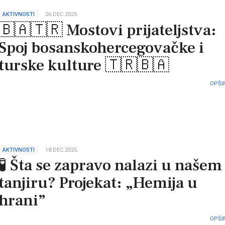
AKTIVNOSTI
26.DEC.2025.
​🇧🇦🇹🇷 Mostovi prijateljstva:
Spoj bosanskohercegovačke i
turske kulture 🇹🇷🇧🇦
OPŠIR
AKTIVNOSTI
18.DEC.2025.
🧪 Šta se zapravo nalazi u našem
tanjiru? Projekat: „Hemija u
hrani”
OPŠIR