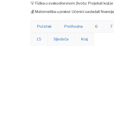
​💡 Fizika u svakodnevnom životu: Projekat koji je
​💰 Matematika u praksi: Učenici savladali finansi
Početak
Prethodna
6
7
15
Sljedeća
Kraj