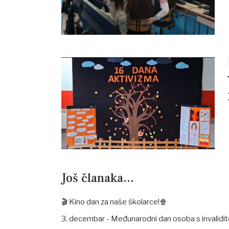
Još članaka...
​🎬 Kino dan za naše školarce!🍿
3. decembar - Međunarodni dan osoba s invalid