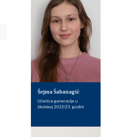
Šejma Šabanagić
Učenica generacije u
školskoj 2022/23. godini