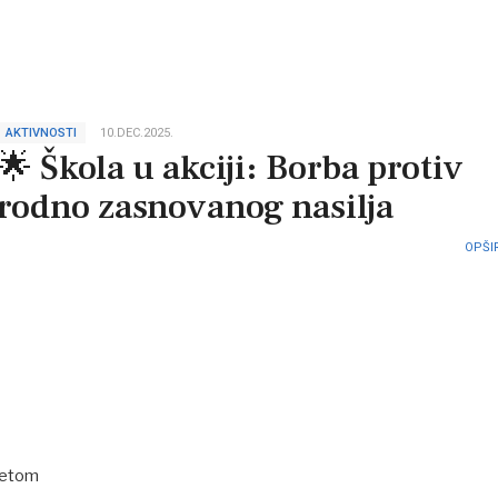
AKTIVNOSTI
10.DEC.2025.
🌟 Škola u akciji: Borba protiv
rodno zasnovanog nasilja
OPŠIR
itetom⠀