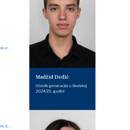
NIJE...
Madžid Dedić
Učenik generacije u školskoj
2024/25. godini
NIJE...