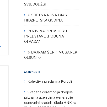
SVJEDODŽBI
☪︎ SRETNA NOVA 1448.
HIDŽRETSKA GODINA!
POZIV NA PREMIJERU
PREDSTAVE „POBUNA
OTPADA”
...
✨ BAJRAM ŠERIF MUBAREK
OLSUN! ✨
AKTIVNOSTI
Kolektivni predah na Korčuli
Svečana ceremonija dodjele
priznanja učenicima generacije
...
osnovnih i srednjih škola HNK za