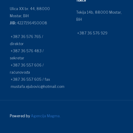
TEKIJI
Ulica XX br. 44, 88000
Tekija 14b, 88000 Mostar,
Mostar, BiH
BiH
JIB:
4227196450008
+387 36 576 929
+387 36 576 765 /
direktor
+387 36 576 483 /
sekretar
+387 36 557 606 /
računovođa
+387 36 557 605 / fax
mustafa.ejubovic@hotmail.com
Powered by
Agencija Magma.