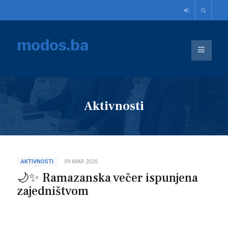
modos.ba
Aktivnosti
AKTIVNOSTI
09.MAR.2026.
🌙✨️ Ramazanska večer ispunjena
zajedništvom