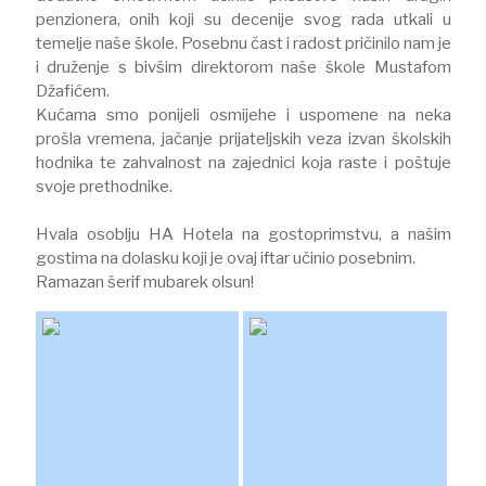
penzionera, onih koji su decenije svog rada utkali u
temelje naše škole. Posebnu čast i radost pričinilo nam je
i druženje s bivšim direktorom naše škole Mustafom
Džafićem.⠀
Kućama smo ponijeli osmijehe i uspomene na neka
prošla vremena, jačanje prijateljskih veza izvan školskih
hodnika te zahvalnost na zajednici koja raste i poštuje
svoje prethodnike.⠀
⠀
Hvala osoblju HA Hotela na gostoprimstvu, a našim
gostima na dolasku koji je ovaj iftar učinio posebnim.⠀
Ramazan šerif mubarek olsun!