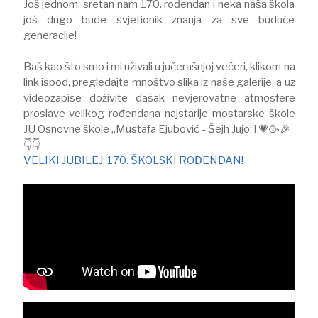
Još jednom, sretan nam 170. rođendan i neka naša škola
još dugo bude svjetionik znanja za sve buduće
generacije!
Baš kao što smo i mi uživali u jučerašnjoj večeri, klikom na
link ispod, pregledajte mnoštvo slika iz naše galerije, a uz
videozapise doživite dašak nevjerovatne atmosfere
proslave velikog rođendana najstarije mostarske škole
JU Osnovne škole „Mustafa Ejubović - Šejh Jujo”! 💗🥳🎉
👇👇
VELIKI JUBILEJ: 170. ŠKOLSKI ROĐENDAN!