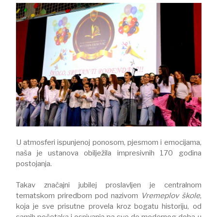
U atmosferi ispunjenoj ponosom, pjesmom i emocijama,
naša je ustanova obilježila impresivnih 170 godina
postojanja.
Takav značajni jubilej proslavljen je centralnom
tematskom priredbom pod nazivom
Vremeplov škole
,
koja je sve prisutne provela kroz bogatu historiju, od
samih početaka i osnivanja pa sve do modernog doba u