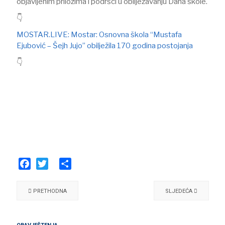
objavljenim prilozima i podršci u obilježavanju Dana škole.
👇
MOSTAR.LIVE: Mostar: Osnovna škola “Mustafa
Ejubović – Šejh Jujo” obilježila 170 godina postojanja
👇
Facebook
Twitter
Share
PRETHODNA
SLJEDEĆA