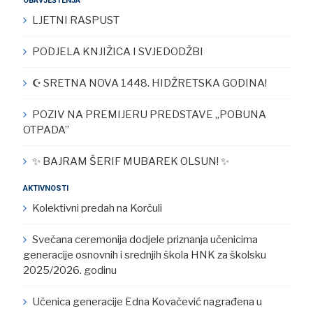
OBAVJEŠTENJA
LJETNI RASPUST
PODJELA KNJIŽICA I SVJEDODŽBI
☪︎ SRETNA NOVA 1448. HIDŽRETSKA GODINA!
POZIV NA PREMIJERU PREDSTAVE „POBUNA
OTPADA”
✨ BAJRAM ŠERIF MUBAREK OLSUN! ✨
AKTIVNOSTI
Kolektivni predah na Korčuli
Svečana ceremonija dodjele priznanja učenicima
generacije osnovnih i srednjih škola HNK za školsku
2025/2026. godinu
Učenica generacije Edna Kovačević nagrađena u