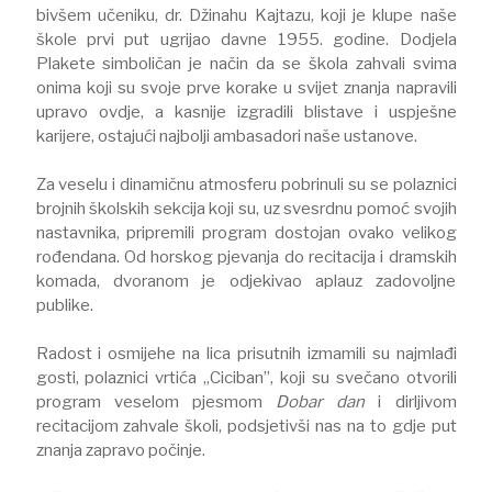
bivšem učeniku, dr. Džinahu Kajtazu, koji je klupe naše
škole prvi put ugrijao davne 1955. godine. Dodjela
Plakete simboličan je način da se škola zahvali svima
onima koji su svoje prve korake u svijet znanja napravili
upravo ovdje, a kasnije izgradili blistave i uspješne
karijere, ostajući najbolji ambasadori naše ustanove.
Za veselu i dinamičnu atmosferu pobrinuli su se polaznici
brojnih školskih sekcija koji su, uz svesrdnu pomoć svojih
nastavnika, pripremili program dostojan ovako velikog
rođendana. Od horskog pjevanja do recitacija i dramskih
komada, dvoranom je odjekivao aplauz zadovoljne
publike.
Radost i osmijehe na lica prisutnih izmamili su najmlađi
gosti, polaznici vrtića „Ciciban”, koji su svečano otvorili
program veselom pjesmom
Dobar dan
i dirljivom
recitacijom zahvale školi, podsjetivši nas na to gdje put
znanja zapravo počinje.