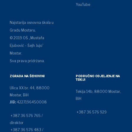
YouTube
Najstarija osnovna škola u
Gradu Mostaru.
© 2019 OŠ „Mustafa
Ejubović - Šejh Jujo”
Mostar.
Sva prava pridržana.
ZGRADA NA ŠEHOVINI
PODRUČNO ODJELJENJE NA
TEKIJI
Ulica XX br. 44, 88000
Tekija 14b, 88000 Mostar,
Mostar, BiH
BiH
JIB:
4227196450008
+387 36 576 929
+387 36 576 765 /
direktor
+387 36 576 483 /