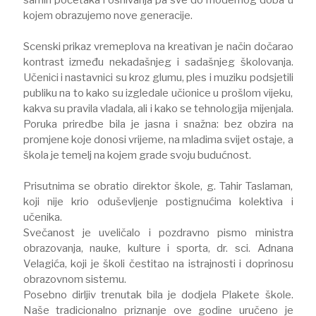
kojem obrazujemo nove generacije.
Scenski prikaz vremeplova na kreativan je način dočarao
kontrast između nekadašnjeg i sadašnjeg školovanja.
Učenici i nastavnici su kroz glumu, ples i muziku podsjetili
publiku na to kako su izgledale učionice u prošlom vijeku,
kakva su pravila vladala, ali i kako se tehnologija mijenjala.
Poruka priredbe bila je jasna i snažna: bez obzira na
promjene koje donosi vrijeme, na mladima svijet ostaje, a
škola je temelj na kojem grade svoju budućnost.
Prisutnima se obratio direktor škole, g. Tahir Taslaman,
koji nije krio oduševljenje postignućima kolektiva i
učenika.
Svečanost je uveličalo i pozdravno pismo ministra
obrazovanja, nauke, kulture i sporta, dr. sci. Adnana
Velagića, koji je školi čestitao na istrajnosti i doprinosu
obrazovnom sistemu.
Posebno dirljiv trenutak bila je dodjela Plakete škole.
Naše tradicionalno priznanje ove godine uručeno je