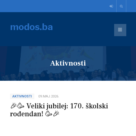
modos.ba
Aktivnosti
AKTIVNOSTI
09.MAJ.2026.
🎉🥳 Veliki jubilej: 170. školski
rođendan! 🥳🎉