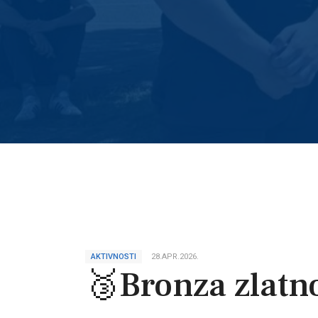
AKTIVNOSTI
28.APR.2026.
🥉Bronza zlatno