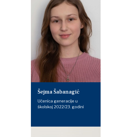
Šejma Šabanagić
Učenica generacije u
školskoj 2022/23. godini