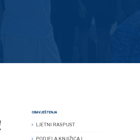
OBAVJEŠTENJA
!
LJETNI RASPUST
PODJELA KNJIŽICA I