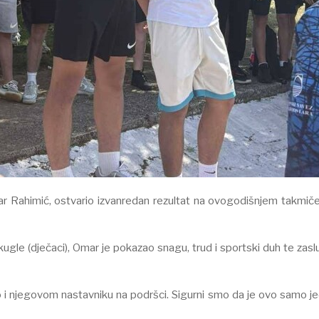
ar Rahimić, ostvario izvanredan rezultat na ovogodišnjem takmiče
e kugle (dječaci), Omar je pokazao snagu, trud i sportski duh te zas
i njegovom nastavniku na podršci. Sigurni smo da je ovo samo j