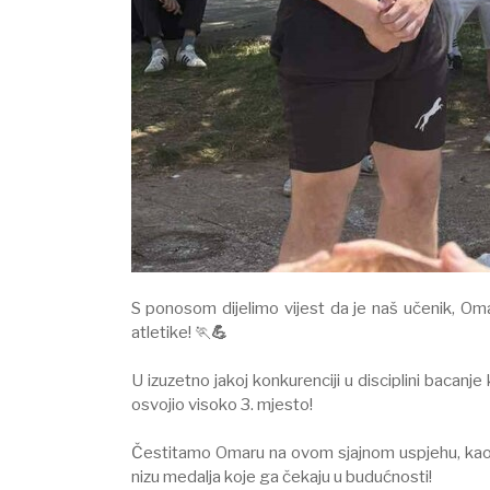
S ponosom dijelimo vijest da je naš učenik, Om
atletike! 🏃
💪
⠀
​U izuzetno jakoj konkurenciji u disciplini bacanj
osvojio visoko 3. mjesto!⠀
⠀
​Čestitamo Omaru na ovom sjajnom uspjehu, kao 
nizu medalja koje ga čekaju u budućnosti!⠀