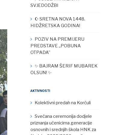
SVJEDODŽBI
☪︎ SRETNA NOVA 1448.
HIDŽRETSKA GODINA!
POZIV NA PREMIJERU
PREDSTAVE „POBUNA
OTPADA”
✨ BAJRAM ŠERIF MUBAREK
OLSUN! ✨
AKTIVNOSTI
Kolektivni predah na Korčuli
Svečana ceremonija dodjele
priznanja učenicima generacije
osnovnih i srednjih škola HNK za