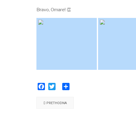
⠀
​Bravo, Omare! 👏
Facebook
Twitter
Share
PRETHODNA